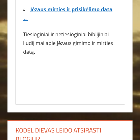
Jėzaus mirties ir prisikėlimo data
←
Tiesioginiai ir netiesioginiai biblijiniai
liudijimai apie Jėzaus gimimo ir mirties
datą.
KODĖL DIEVAS LEIDO ATSIRASTI
BLOGIUI?