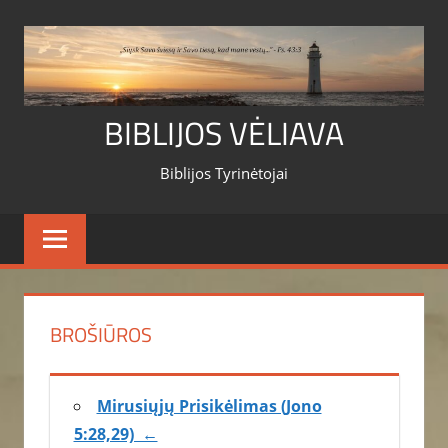
Skip
to
content
BIBLIJOS VĖLIAVA
Biblijos Tyrinėtojai
BROŠIŪROS
Mirusiųjų Prisikėlimas (Jono
5:28,29) ←