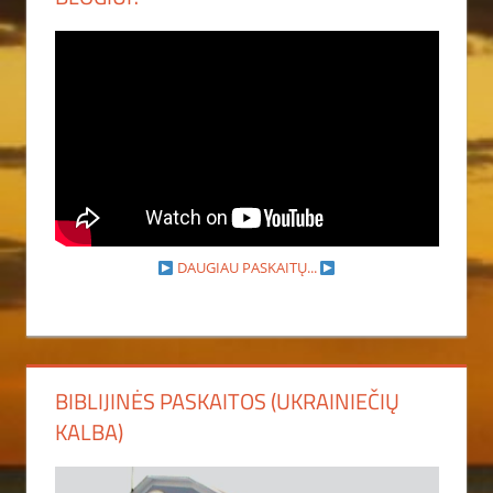
DAUGIAU PASKAITŲ...
BIBLIJINĖS PASKAITOS (UKRAINIEČIŲ
KALBA)