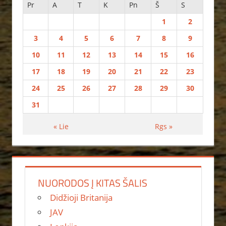
Pr
A
T
K
Pn
Š
S
1
2
3
4
5
6
7
8
9
10
11
12
13
14
15
16
17
18
19
20
21
22
23
24
25
26
27
28
29
30
31
« Lie
Rgs »
NUORODOS Į KITAS ŠALIS
Didžioji Britanija
JAV