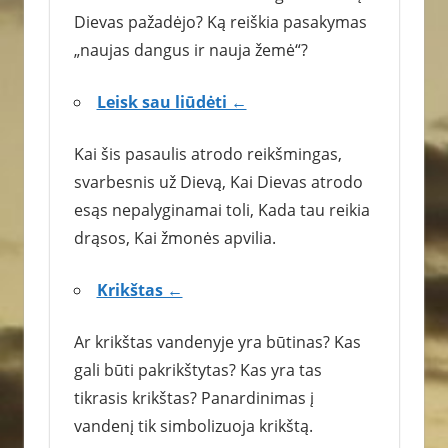
Dievas pažadėjo? Ką reiškia pasakymas
„naujas dangus ir nauja žemė“?
Leisk sau liūdėti ←
Kai šis pasaulis atrodo reikšmingas,
svarbesnis už Dievą, Kai Dievas atrodo
esąs nepalyginamai toli, Kada tau reikia
drąsos, Kai žmonės apvilia.
Krikštas ←
Ar krikštas vandenyje yra būtinas? Kas
gali būti pakrikštytas? Kas yra tas
tikrasis krikštas? Panardinimas į
vandenį tik simbolizuoja krikštą.