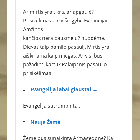
Ar mirtis yra tikra, ar apgaulė?
Prisikėlimas - priešingybė Evoliucijai.
Amžinos
kančios nėra bausmė už nuodėmę.
Dievas taip pamilo pasaulį. Mirtis yra
aiškinama kaip miegas. Ar visi bus
pažadinti kartu? Palaipsnis pasaulio
prisikėlimas.
Evangelija labai glaustai ←
Evangelija sutrumpintai.
Nauja Žemė ←
Žemė bus sunaikinta Armagedone? Ką