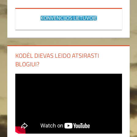
KONVENCIJOS LIETUVOJE
KODĖL DIEVAS LEIDO ATSIRASTI
BLOGIUI?