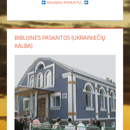
DAUGIAU PASKAITŲ...
BIBLIJINĖS PASKAITOS (UKRAINIEČIŲ
KALBA)