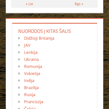
« Lie
Rgs »
NUORODOS Į KITAS ŠALIS
Didžioji Britanija
JAV
Lenkija
Ukraina
Romunija
Vokietija
Indija
Brazilija
Rusija
Prancūzija
Čekija