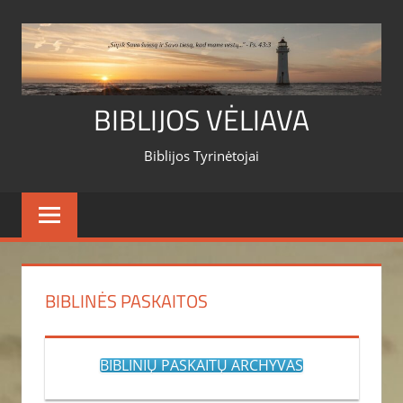
Skip
to
content
BIBLIJOS VĖLIAVA
Biblijos Tyrinėtojai
BIBLINĖS PASKAITOS
BIBLINIŲ PASKAITŲ ARCHYVAS