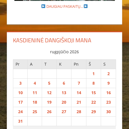
DAUGIAU PASKAITŲ...
KASDIENINĖ DANGIŠKOJI MANA
rugpjūčio 2026
Pr
A
T
K
Pn
Š
S
1
2
3
4
5
6
7
8
9
10
11
12
13
14
15
16
17
18
19
20
21
22
23
24
25
26
27
28
29
30
31