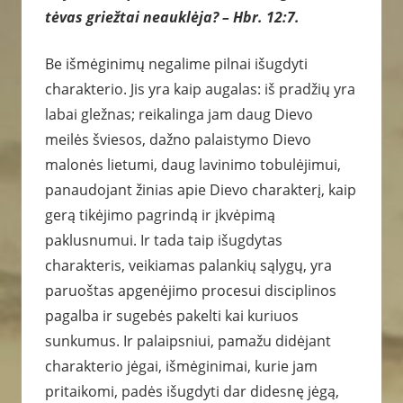
tėvas griežtai neauklėja? – Hbr. 12:7.
Be išmėginimų negalime pilnai išugdyti
charakterio. Jis yra kaip augalas: iš pradžių yra
labai gležnas; reikalinga jam daug Dievo
meilės šviesos, dažno palaistymo Dievo
malonės lietumi, daug lavinimo tobulėjimui,
panaudojant žinias apie Dievo charakterį, kaip
gerą tikėjimo pagrindą ir įkvėpimą
paklusnumui. Ir tada taip išugdytas
charakteris, veikiamas palankių sąlygų, yra
paruoštas apgenėjimo procesui disciplinos
pagalba ir sugebės pakelti kai kuriuos
sunkumus. Ir palaipsniui, pamažu didėjant
charakterio jėgai, išmėginimai, kurie jam
pritaikomi, padės išugdyti dar didesnę jėgą,