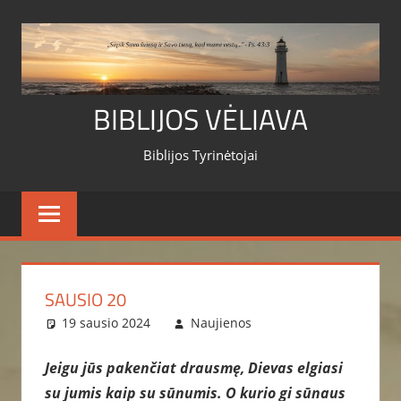
Skip
to
content
BIBLIJOS VĖLIAVA
Biblijos Tyrinėtojai
SAUSIO 20
19 sausio 2024
Naujienos
Jeigu jūs pakenčiat drausmę, Dievas elgiasi
su jumis kaip su sūnumis. O kurio gi sūnaus