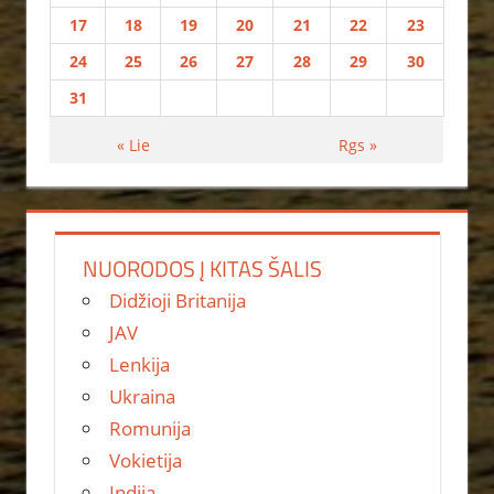
17
18
19
20
21
22
23
24
25
26
27
28
29
30
31
« Lie
Rgs »
NUORODOS Į KITAS ŠALIS
Didžioji Britanija
JAV
Lenkija
Ukraina
Romunija
Vokietija
Indija