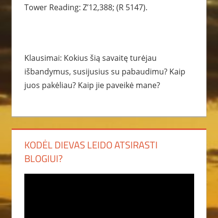
Tower Reading: Z’12,388; (R 5147).
Klausimai: Kokius šią savaitę turėjau
išbandymus, susijusius su pabaudimu? Kaip
juos pakėliau? Kaip jie paveikė mane?
KODĖL DIEVAS LEIDO ATSIRASTI
BLOGIUI?