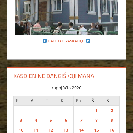
DAUGIAU PASKAITŲ...
KASDIENINĖ DANGIŠKOJI MANA
rugpjūčio 2026
Pr
A
T
K
Pn
Š
S
1
2
3
4
5
6
7
8
9
10
11
12
13
14
15
16