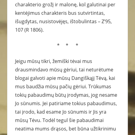
charakterio grožį ir malonę, kol galutinai per
kentėjimus charakteris bus sutvirtintas,
išugdytas, nusistovėjęs, ištobulintas – Z’95,
107 (R 1806).
* * *
Jeigu mūsų tikri, žemiški tėvai mus
drausmindavo mūsų gėriui, tai neturėtume
blogai galvoti apie mūsų Dangiškąjį Tėvą, kai
mus baudžia mūsų pačių gėriui. Trūkumas
tokių pabaudimų būtų įrodymas, jog nesame
Jo sūnumis. Jei patiriame tokius pabaudimus,
tai įrodo, kad esame Jo sūnumis ir Jis yra
mūsų Tėvu. Todėl tegul šie pabaudimai
neatima mums drąsos, bet būna užtikrinimu