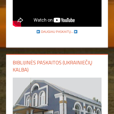
DAUGIAU PASKAITŲ...
BIBLIJINĖS PASKAITOS (UKRAINIEČIŲ
KALBA)