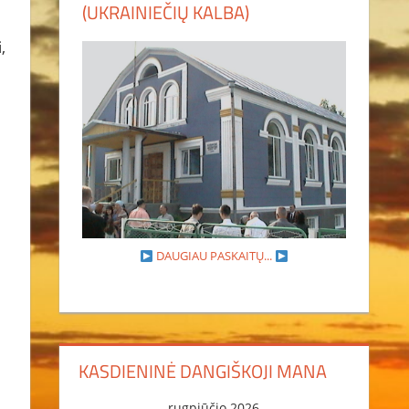
(UKRAINIEČIŲ KALBA)
,
DAUGIAU PASKAITŲ...
KASDIENINĖ DANGIŠKOJI MANA
rugpjūčio 2026