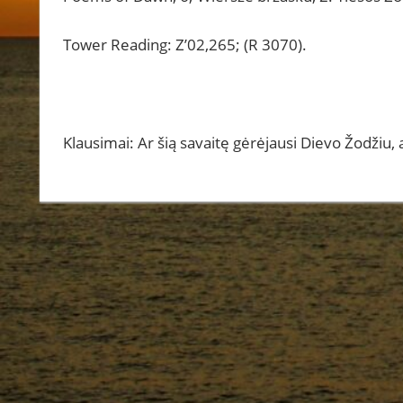
Tower Reading: Z’02,265; (R 3070).
Klausimai: Ar šią savaitę gėrėjausi Dievo Žodžiu,