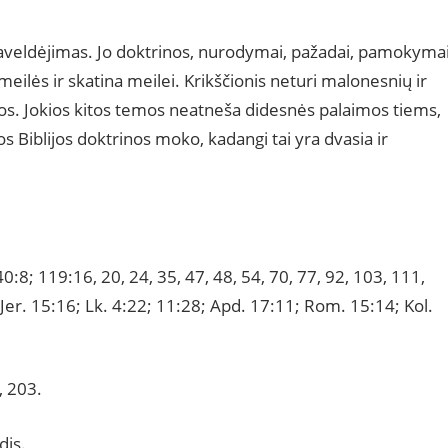
 paveldėjimas. Jo doktrinos, nurodymai, pažadai, pamokymai
o meilės ir skatina meilei. Krikščionis neturi malonesnių ir
s. Jokios kitos temos neatneša didesnės palaimos tiems,
os Biblijos doktrinos moko, kadangi tai yra dvasia ir
40:8; 119:16, 20, 24, 35, 47, 48, 54, 70, 77, 92, 103, 111,
Jer. 15:16; Lk. 4:22; 11:28; Apd. 17:11; Rom. 15:14; Kol.
, 203.
dis.