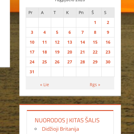
Pr
A
T
K
Pn
Š
S
1
2
3
4
5
6
7
8
9
10
11
12
13
14
15
16
17
18
19
20
21
22
23
24
25
26
27
28
29
30
31
« Lie
Rgs »
NUORODOS Į KITAS ŠALIS
Didžioji Britanija