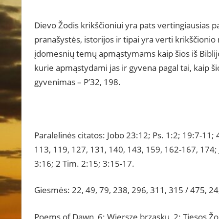
Dievo Žodis krikščioniui yra pats vertingiausias
pranašystės, istorijos ir tipai yra verti krikščioni
įdomesnių temų apmąstymams kaip šios iš Biblijo
kurie apmąstydami jas ir gyvena pagal tai, kaip ši
gyvenimas – P’32, 198.
Paralelinės citatos: Jobo 23:12; Ps. 1:2; 19:7-11; 
113, 119, 127, 131, 140, 143, 159, 162-167, 174; 
3:16; 2 Tim. 2:15; 3:15-17.
Giesmės: 22, 49, 79, 238, 296, 311, 315 / 475, 24
Poems of Dawn, 6; Wiersze brzasku, 2: Tiesos Žo