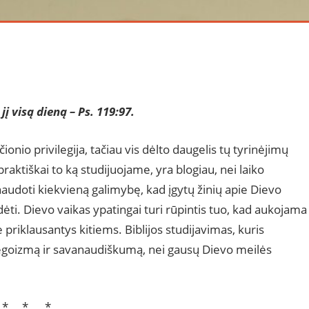
į visą dieną – Ps. 119:97.
onio privilegija, tačiau vis dėlto daugelis tų tyrinėjimų
aktiškai to ką studijuojame, yra blogiau, nei laiko
udoti kiekvieną galimybę, kad įgytų žinių apie Dievo
žadėti. Dievo vaikas ypatingai turi rūpintis tuo, kad aukojama
priklausantys kitiems. Biblijos studijavimas, kuris
o egoizmą ir savanaudiškumą, nei gausų Dievo meilės
* * *