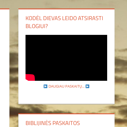
KODĖL DIEVAS LEIDO ATSIRASTI
BLOGIUI?
DAUGIAU PASKAITŲ...
BIBLIJINĖS PASKAITOS