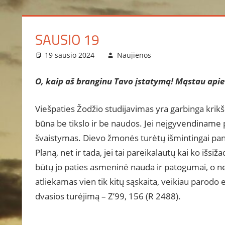
SAUSIO 19
19 sausio 2024
Naujienos
O, kaip aš branginu Tavo įstatymą! Mąstau apie j
Viešpaties Žodžio studijavimas yra garbinga krikšči
būna be tikslo ir be naudos. Jei neįgyvendiname pr
švaistymas. Dievo žmonės turėtų išmintingai pana
Planą, net ir tada, jei tai pareikalautų kai ko išsi
būtų jo paties asmeninė nauda ir patogumai, o ne 
atliekamas vien tik kitų sąskaita, veikiau parod
dvasios turėjimą – Z’99, 156 (R 2488).