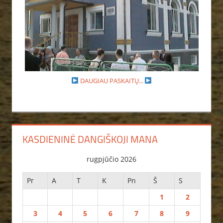
DAUGIAU PASKAITŲ...
KASDIENINĖ DANGIŠKOJI MANA
rugpjūčio 2026
Pr
A
T
K
Pn
Š
S
1
2
3
4
5
6
7
8
9