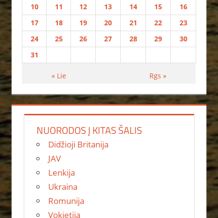
10
11
12
13
14
15
16
17
18
19
20
21
22
23
24
25
26
27
28
29
30
31
« Lie
Rgs »
NUORODOS Į KITAS ŠALIS
Didžioji Britanija
JAV
Lenkija
Ukraina
Romunija
Vokietija