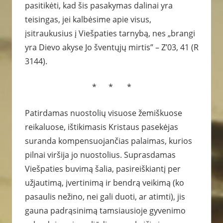
pasitikėti, kad šis pasakymas dalinai yra
teisingas, jei kalbėsime apie visus,
įsitraukusius į Viešpaties tarnybą, nes „brangi
yra Dievo akyse Jo šventųjų mirtis” – Z’03, 41 (R
3144).
* * *
Patirdamas nuostolių visuose žemiškuose
reikaluose, ištikimasis Kristaus pasekėjas
suranda kompensuojančias palaimas, kurios
pilnai viršija jo nuostolius. Suprasdamas
Viešpaties buvimą šalia, pasireiškiantį per
užjautimą, įvertinimą ir bendrą veikimą (ko
pasaulis nežino, nei gali duoti, ar atimti), jis
gauna padrąsinimą tamsiausioje gyvenimo