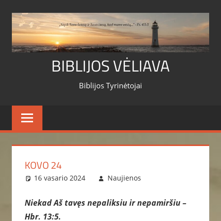
Skip
to
content
BIBLIJOS VĖLIAVA
Biblijos Tyrinėtojai
KOVO 24
16 vasario 2024
Naujienos
Niekad Aš tavęs nepaliksiu ir nepamiršiu –
Hbr. 13:5.