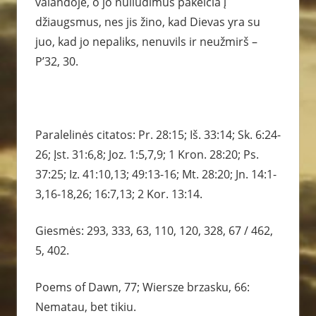
valandoje, o jo nuliūdimus pakeičia į
džiaugsmus, nes jis žino, kad Dievas yra su
juo, kad jo nepaliks, nenuvils ir neužmirš –
P’32, 30.
Paralelinės citatos: Pr. 28:15; Iš. 33:14; Sk. 6:24-
26; Įst. 31:6,8; Joz. 1:5,7,9; 1 Kron. 28:20; Ps.
37:25; Iz. 41:10,13; 49:13-16; Mt. 28:20; Jn. 14:1-
3,16-18,26; 16:7,13; 2 Kor. 13:14.
Giesmės: 293, 333, 63, 110, 120, 328, 67 / 462,
5, 402.
Poems of Dawn, 77; Wiersze brzasku, 66:
Nematau, bet tikiu.