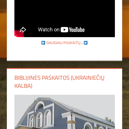
DAUGIAU PASKAITŲ...
BIBLIJINĖS PASKAITOS (UKRAINIEČIŲ
KALBA)