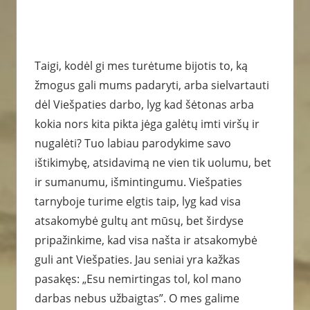
Taigi, kodėl gi mes turėtume bijotis to, ką
žmogus gali mums padaryti, arba sielvartauti
dėl Viešpaties darbo, lyg kad šėtonas arba
kokia nors kita pikta jėga galėtų imti viršų ir
nugalėti? Tuo labiau parodykime savo
ištikimybę, atsidavimą ne vien tik uolumu, bet
ir sumanumu, išmintingumu. Viešpaties
tarnyboje turime elgtis taip, lyg kad visa
atsakomybė gultų ant mūsų, bet širdyse
pripažinkime, kad visa našta ir atsakomybė
guli ant Viešpaties. Jau seniai yra kažkas
pasakęs: „Esu nemirtingas tol, kol mano
darbas nebus užbaigtas”. O mes galime