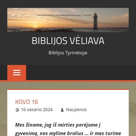
Skip
to
content
BIBLIJOS VĖLIAVA
Biblijos Tyrinėtojai
KOVO 16
16 vasario 2024
Naujienos
Mes žinome, jog iš mirties perėjome į
gyvenimą, nes mylime brolius … ir mes turime