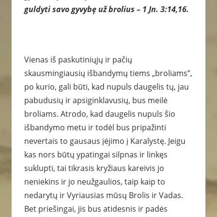
guldyti savo gyvybę už brolius – 1 Jn. 3:14,16.
Vienas iš paskutiniųjų ir pačių
skausmingiausių išbandymų tiems „broliams”,
po kurio, gali būti, kad nupuls daugelis tų, jau
pabudusių ir apsiginklavusių, bus meilė
broliams. Atrodo, kad daugelis nupuls šio
išbandymo metu ir todėl bus pripažinti
nevertais to gausaus įėjimo į Karalystę. Jeigu
kas nors būtų ypatingai silpnas ir linkęs
suklupti, tai tikrasis kryžiaus kareivis jo
neniekins ir jo neužgaulios, taip kaip to
nedarytų ir Vyriausias mūsų Brolis ir Vadas.
Bet priešingai, jis bus atidesnis ir padės