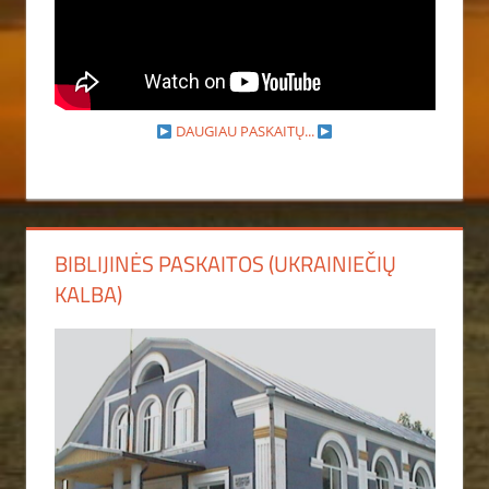
DAUGIAU PASKAITŲ...
BIBLIJINĖS PASKAITOS (UKRAINIEČIŲ
KALBA)