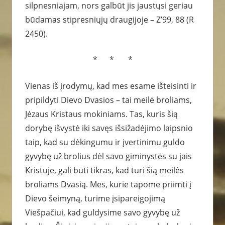
silpnesniajam, nors galbūt jis jaustųsi geriau
būdamas stipresniųjų draugijoje – Z’99, 88 (R
2450).
* * *
Vienas iš įrodymų, kad mes esame išteisinti ir
pripildyti Dievo Dvasios – tai meilė broliams,
Jėzaus Kristaus mokiniams. Tas, kuris šią
dorybę išvystė iki savęs išsižadėjimo laipsnio
taip, kad su dėkingumu ir įvertinimu guldo
gyvybę už brolius dėl savo giminystės su jais
Kristuje, gali būti tikras, kad turi šią meilės
broliams Dvasią. Mes, kurie tapome priimti į
Dievo šeimyną, turime įsipareigojimą
Viešpačiui, kad guldysime savo gyvybę už