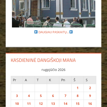
DAUGIAU PASKAITŲ...
KASDIENINĖ DANGIŠKOJI MANA
rugpjūčio 2026
Pr
A
T
K
Pn
Š
S
1
2
3
4
5
6
7
8
9
10
11
12
13
14
15
16