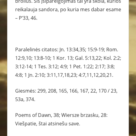
brolius. Šis įsipareigojimas tai yra skola, kurios
reikalauja sandora, po kuria mes dabar esame
– P’33, 46.
Paralelinės citatos: Jn. 13:34,35; 15:9-19; Rom.
12:9,10; 13:8-10; 1 Kor. 13; Gal. 5:13,22; Kol. 2:2;
3:12-14; 1 Tes. 3:12; 4:9; 1 Pet. 1:22; 2:17; 3:8;
4:8; 1 Jn. 2:10; 3:11,17,18,23; 4:7,11,12,20,21.
Giesmės: 299, 208, 165, 166, 167, 22, 170 / 23,
53a, 374.
Poems of Dawn, 38; Wiersze brzasku, 28:
Viešpatie, štai atsinešu save.