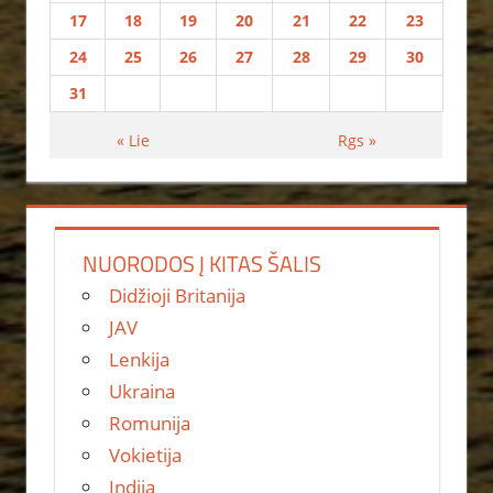
17
18
19
20
21
22
23
24
25
26
27
28
29
30
31
« Lie
Rgs »
NUORODOS Į KITAS ŠALIS
Didžioji Britanija
JAV
Lenkija
Ukraina
Romunija
Vokietija
Indija