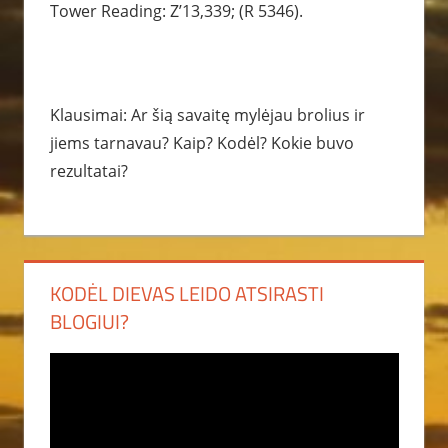
Tower Reading: Z’13,339; (R 5346).
Klausimai: Ar šią savaitę mylėjau brolius ir
jiems tarnavau? Kaip? Kodėl? Kokie buvo
rezultatai?
KODĖL DIEVAS LEIDO ATSIRASTI
BLOGIUI?