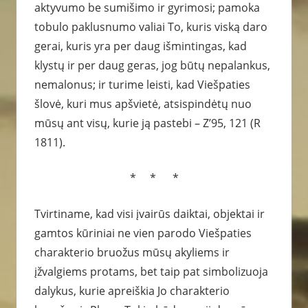
aktyvumo be sumišimo ir gyrimosi; pamoka
tobulo paklusnumo valiai To, kuris viską daro
gerai, kuris yra per daug išmintingas, kad
klystų ir per daug geras, jog būtų nepalankus,
nemalonus; ir turime leisti, kad Viešpaties
šlovė, kuri mus apšvietė, atsispindėtų nuo
mūsų ant visų, kurie ją pastebi – Z’95, 121 (R
1811).
* * *
Tvirtiname, kad visi įvairūs daiktai, objektai ir
gamtos kūriniai ne vien parodo Viešpaties
charakterio bruožus mūsų akyliems ir
įžvalgiems protams, bet taip pat simbolizuoja
dalykus, kurie apreiškia Jo charakterio