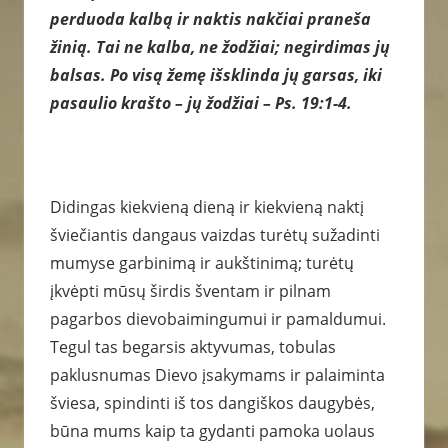
perduoda kalbą ir naktis nakčiai praneša
žinią. Tai ne kalba, ne žodžiai; negirdimas jų
balsas. Po visą žemę išsklinda jų garsas, iki
pasaulio krašto – jų žodžiai – Ps. 19:1-4.
Didingas kiekvieną dieną ir kiekvieną naktį
šviečiantis dangaus vaizdas turėtų sužadinti
mumyse garbinimą ir aukštinimą; turėtų
įkvėpti mūsų širdis šventam ir pilnam
pagarbos dievobaimingumui ir pamaldumui.
Tegul tas begarsis aktyvumas, tobulas
paklusnumas Dievo įsakymams ir palaiminta
šviesa, spindinti iš tos dangiškos daugybės,
būna mums kaip ta gydanti pamoka uolaus