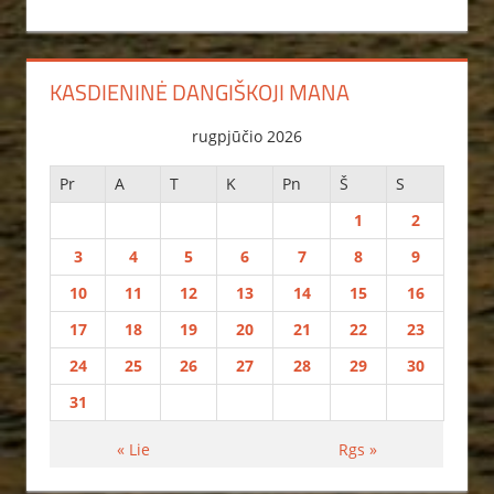
KASDIENINĖ DANGIŠKOJI MANA
rugpjūčio 2026
Pr
A
T
K
Pn
Š
S
1
2
3
4
5
6
7
8
9
10
11
12
13
14
15
16
17
18
19
20
21
22
23
24
25
26
27
28
29
30
31
« Lie
Rgs »