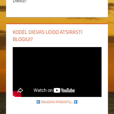
Dievui?
KODĖL DIEVAS LEIDO ATSIRASTI
BLOGIUI?
DAUGIAU PASKAITŲ...