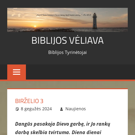
Skip
to
content
BIBLIJOS VĖLIAVA
Biblijos Tyrinėtojai
BIRŽELIO 3
8 gegužės 2024
Naujienos
Dangūs pasakoja Dievo garbę, ir Jo rankų
darbą skelbia tvirtuma. Diena dienai