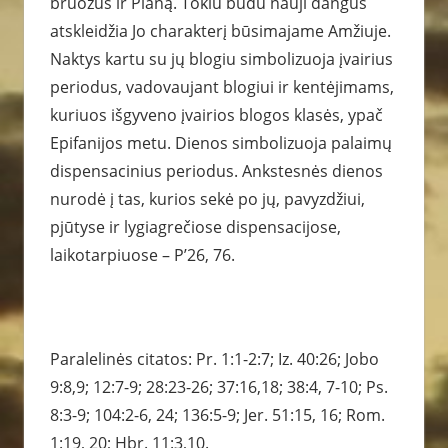
bruožus ir Planą. Tokiu būdu nauji dangūs
atskleidžia Jo charakterį būsimajame Amžiuje.
Naktys kartu su jų blogiu simbolizuoja įvairius
periodus, vadovaujant blogiui ir kentėjimams,
kuriuos išgyveno įvairios blogos klasės, ypač
Epifanijos metu. Dienos simbolizuoja palaimų
dispensacinius periodus. Ankstesnės dienos
nurodė į tas, kurios sekė po jų, pavyzdžiui,
pjūtyse ir lygiagrečiose dispensacijose,
laikotarpiuose – P’26, 76.
Paralelinės citatos: Pr. 1:1-2:7; Iz. 40:26; Jobo
9:8,9; 12:7-9; 28:23-26; 37:16,18; 38:4, 7-10; Ps.
8:3-9; 104:2-6, 24; 136:5-9; Jer. 51:15, 16; Rom.
1:19, 20; Hbr. 11:3,10.