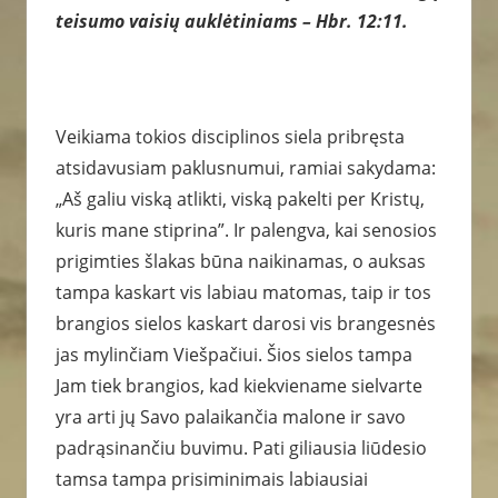
teisumo vaisių auklėtiniams – Hbr. 12:11.
Veikiama tokios disciplinos siela pribręsta
atsidavusiam paklusnumui, ramiai sakydama:
„Aš galiu viską atlikti, viską pakelti per Kristų,
kuris mane stiprina”. Ir palengva, kai senosios
prigimties šlakas būna naikinamas, o auksas
tampa kaskart vis labiau matomas, taip ir tos
brangios sielos kaskart darosi vis brangesnės
jas mylinčiam Viešpačiui. Šios sielos tampa
Jam tiek brangios, kad kiekviename sielvarte
yra arti jų Savo palaikančia malone ir savo
padrąsinančiu buvimu. Pati giliausia liūdesio
tamsa tampa prisiminimais labiausiai