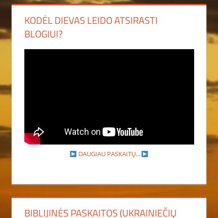
KODĖL DIEVAS LEIDO ATSIRASTI
BLOGIUI?
DAUGIAU PASKAITŲ...
BIBLIJINĖS PASKAITOS (UKRAINIEČIŲ