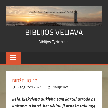
Skip
to
content
BIBLIJOS VĖLIAVA
Biblijos Tyrinėtojai
BIRŽELIO 16
8 gegužės 2024
Naujienos
Beje, kiekviena auklyba tam kartui atrodo ne
linksma, o karti, bet vėliau ji atneša taikingą