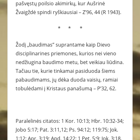
pašvęstų poilsio akimirkų, kur Aušrinė
Žvaigždė spindi ryškiausiai – Z’96, 44 (R 1943).
* * *
Žodį „baudimas” suprantame kaip Dievo
disciplinarines priemones, kurios nei vieno
nedžiugina baudimo metu, bet veikiau liūdina.
Tačiau tie, kurie tinkamai pasiduoda šiems
pabaudimams, jų dėka duoda vaisių, ramiai
tobulėdami į Kristaus panašumą – P’32, 62.
Paralelinės citatos: 1 Kor. 10:13; Hbr. 10:32-34;
Jobo 5:17; Pat. 3:11,12; Ps. 94:12; 119:75; Jok.
1:12; Apr. 3:19; Apd. 14:22; 1 Pet. 5:9; Jok. 3:18.