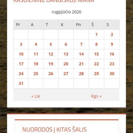
rugpjūčio 2026
Pr
A
T
K
Pn
Š
S
1
2
3
4
5
6
7
8
9
10
11
12
13
14
15
16
17
18
19
20
21
22
23
24
25
26
27
28
29
30
31
« Lie
Rgs »
NUORODOS Į KITAS ŠALIS