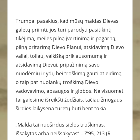
Trumpai pasakius, kad mūsų maldas Dievas
galėtų priimti, jos turi parodyti pasitikintį
tikėjimą, meilės pilną įvertinimą ir pagarbą,
pilną pritarimą Dievo Planui, atsidavimą Dievo
valiai, toliau, vaikišką priklausomumą ir
atsidavimą Dievui, pripažinimą savo
nuodėmių ir ydų bei troškimą gauti atleidimą,
o taip pat nuolankų troškimą Dievo
vadovavimo, apsaugos ir globos. Ne visuomet
tai galėsime išreikšti žodžiais, tačiau žmogaus
širdies laikysena turėtų būti bent tokia.
„Malda tai nuoširdus sielos troškimas,
išsakytas arba neišsakytas” – Z’95, 213 (R