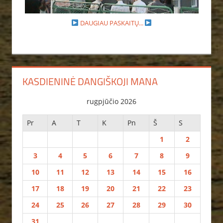
DAUGIAU PASKAITŲ...
KASDIENINĖ DANGIŠKOJI MANA
rugpjūčio 2026
Pr
A
T
K
Pn
Š
S
1
2
3
4
5
6
7
8
9
10
11
12
13
14
15
16
17
18
19
20
21
22
23
24
25
26
27
28
29
30
31