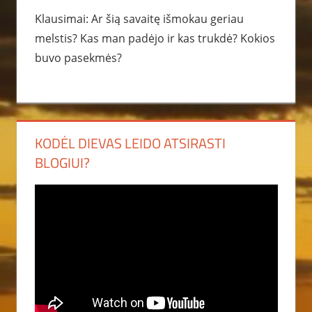
Klausimai: Ar šią savaitę išmokau geriau
melstis? Kas man padėjo ir kas trukdė? Kokios
buvo pasekmės?
KODĖL DIEVAS LEIDO ATSIRASTI
BLOGIUI?