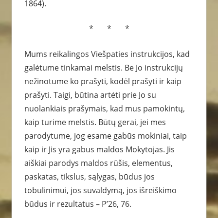
1864).
* * *
Mums reikalingos Viešpaties instrukcijos, kad
galėtume tinkamai melstis. Be Jo instrukcijų
nežinotume ko prašyti, kodėl prašyti ir kaip
prašyti. Taigi, būtina artėti prie Jo su
nuolankiais prašymais, kad mus pamokintų,
kaip turime melstis. Būtų gerai, jei mes
parodytume, jog esame gabūs mokiniai, taip
kaip ir Jis yra gabus maldos Mokytojas. Jis
aiškiai parodys maldos rūšis, elementus,
paskatas, tikslus, sąlygas, būdus jos
tobulinimui, jos suvaldymą, jos išreiškimo
būdus ir rezultatus – P’26, 76.