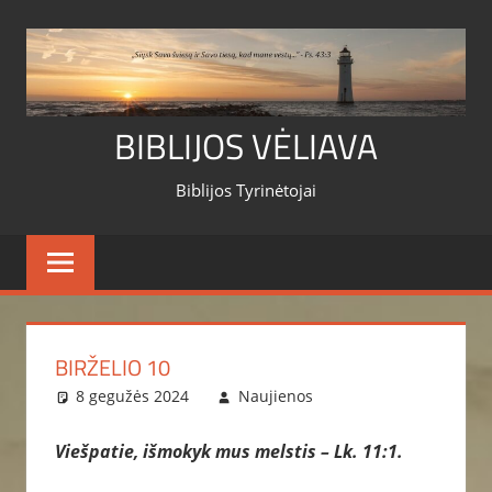
Skip
to
content
BIBLIJOS VĖLIAVA
Biblijos Tyrinėtojai
BIRŽELIO 10
8 gegužės 2024
Naujienos
Viešpatie, išmokyk mus melstis – Lk. 11:1.