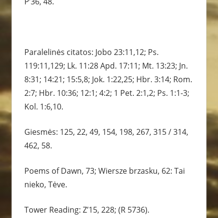
P’36, 48.
Paralelinės citatos: Jobo 23:11,12; Ps.
119:11,129; Lk. 11:28 Apd. 17:11; Mt. 13:23; Jn.
8:31; 14:21; 15:5,8; Jok. 1:22,25; Hbr. 3:14; Rom.
2:7; Hbr. 10:36; 12:1; 4:2; 1 Pet. 2:1,2; Ps. 1:1-3;
Kol. 1:6,10.
Giesmės: 125, 22, 49, 154, 198, 267, 315 / 314,
462, 58.
Poems of Dawn, 73; Wiersze brzasku, 62: Tai
nieko, Tėve.
Tower Reading: Z’15, 228; (R 5736).