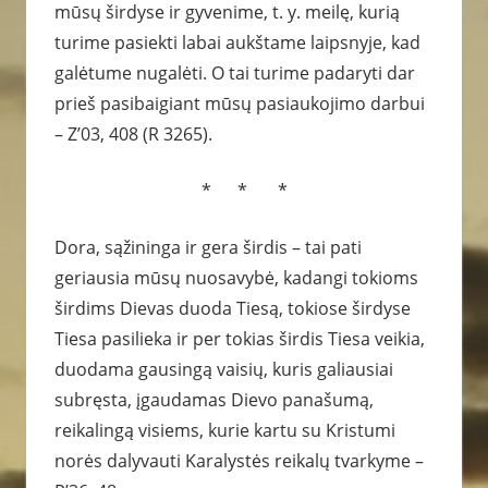
mūsų širdyse ir gyvenime, t. y. meilę, kurią
turime pasiekti labai aukštame laipsnyje, kad
galėtume nugalėti. O tai turime padaryti dar
prieš pasibaigiant mūsų pasiaukojimo darbui
– Z’03, 408 (R 3265).
* * *
Dora, sąžininga ir gera širdis – tai pati
geriausia mūsų nuosavybė, kadangi tokioms
širdims Dievas duoda Tiesą, tokiose širdyse
Tiesa pasilieka ir per tokias širdis Tiesa veikia,
duodama gausingą vaisių, kuris galiausiai
subręsta, įgaudamas Dievo panašumą,
reikalingą visiems, kurie kartu su Kristumi
norės dalyvauti Karalystės reikalų tvarkyme –