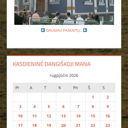
DAUGIAU PASKAITŲ...
KASDIENINĖ DANGIŠKOJI MANA
rugpjūčio 2026
Pr
A
T
K
Pn
Š
S
1
2
3
4
5
6
7
8
9
10
11
12
13
14
15
16
17
18
19
20
21
22
23