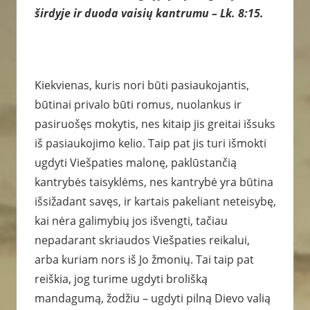
širdyje ir duoda vaisių kantrumu – Lk. 8:15.
Kiekvienas, kuris nori būti pasiaukojantis,
būtinai privalo būti romus, nuolankus ir
pasiruošęs mokytis, nes kitaip jis greitai išsuks
iš pasiaukojimo kelio. Taip pat jis turi išmokti
ugdyti Viešpaties malonę, paklūstančią
kantrybės taisyklėms, nes kantrybė yra būtina
išsižadant savęs, ir kartais pakeliant neteisybę,
kai nėra galimybių jos išvengti, tačiau
nepadarant skriaudos Viešpaties reikalui,
arba kuriam nors iš Jo žmonių. Tai taip pat
reiškia, jog turime ugdyti brolišką
mandagumą, žodžiu – ugdyti pilną Dievo valią