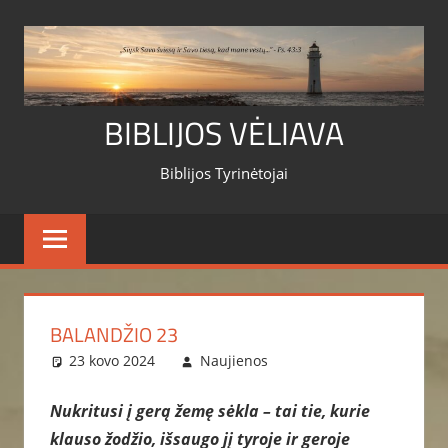
Skip
to
content
BIBLIJOS VĖLIAVA
Biblijos Tyrinėtojai
BALANDŽIO 23
23 kovo 2024
Naujienos
Nukritusi į gerą žemę sėkla – tai tie, kurie
klauso žodžio, išsaugo jį tyroje ir geroje