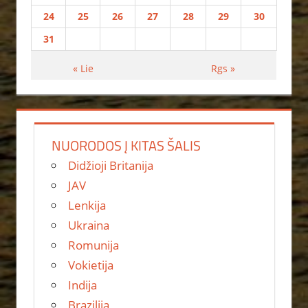
24
25
26
27
28
29
30
31
« Lie
Rgs »
NUORODOS Į KITAS ŠALIS
Didžioji Britanija
JAV
Lenkija
Ukraina
Romunija
Vokietija
Indija
Brazilija