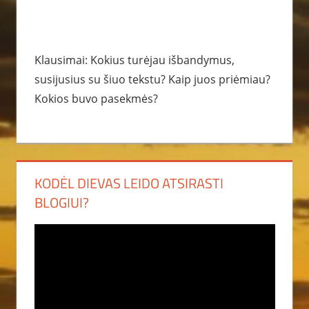
Klausimai: Kokius turėjau išbandymus,
susijusius su šiuo tekstu? Kaip juos priėmiau?
Kokios buvo pasekmės?
KODĖL DIEVAS LEIDO ATSIRASTI
BLOGIUI?