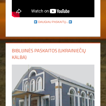
DAUGIAU PASKAITŲ...
BIBLIJINĖS PASKAITOS (UKRAINIEČIŲ
KALBA)