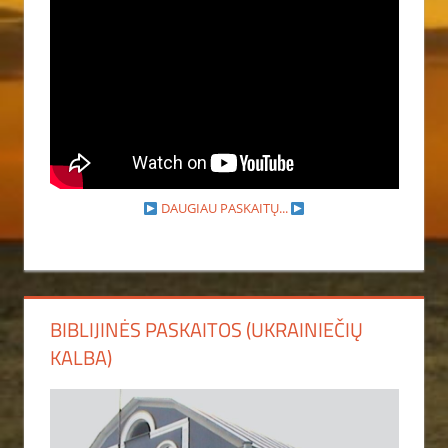
DAUGIAU PASKAITŲ...
BIBLIJINĖS PASKAITOS (UKRAINIEČIŲ
KALBA)