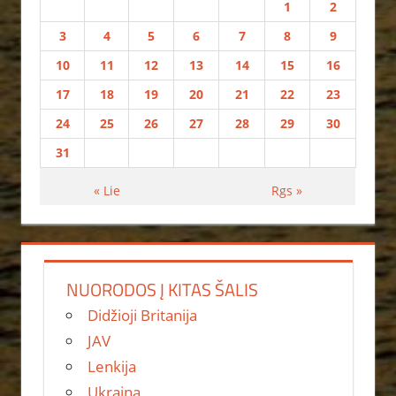
1
2
3
4
5
6
7
8
9
10
11
12
13
14
15
16
17
18
19
20
21
22
23
24
25
26
27
28
29
30
31
« Lie
Rgs »
NUORODOS Į KITAS ŠALIS
Didžioji Britanija
JAV
Lenkija
Ukraina