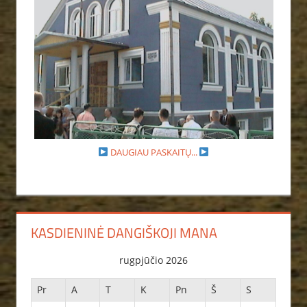
DAUGIAU PASKAITŲ...
KASDIENINĖ DANGIŠKOJI MANA
rugpjūčio 2026
Pr
A
T
K
Pn
Š
S