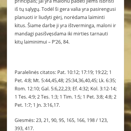
principais; jai yra malonu padėti jiems išbristi
iš tų sąlygų. Todėl ši gera valia yra pasirengusi
planuoti ir liudyti gėrį, norėdama laiminti
kitus. Šiame darbe ji yra ištverminga, maloni ir
mandagi pasišvęsdama iki mirties tarnauti
kitų laiminimui – P’26, 84.
Paralelinės citatos: Pat. 10:12; 17:19; 19:22; 1
Pet. 4:8; Mt. 5:44,45,48; 25:34,36,40,45; Lk. 6:35;
Rom. 12:10; Gal. 5:6,22,23; Ef. 4:32; Kol. 3:12-14;
1 Tes. 4:9; 2 Tes. 1:3; 1 Tim. 1:5; 1 Pet. 3:8; 4:8; 2
Pet. 1:7; 1 Jn. 3:16,17.
Giesmės: 23, 21, 90, 95, 165, 166, 198 / 123,
393, 417.