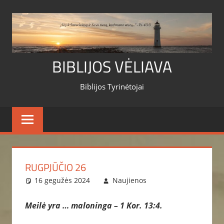
Skip
to
content
BIBLIJOS VĖLIAVA
Biblijos Tyrinėtojai
RUGPJŪČIO 26
16 gegužės 2024
Naujienos
Meilė yra … maloninga
– 1 Kor. 13:4.