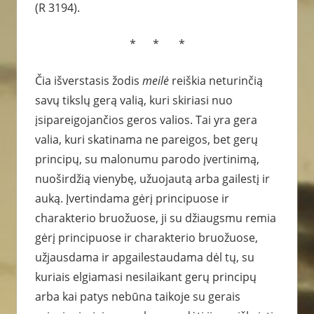
(R 3194).
* * *
Čia išverstasis žodis
meilė
reiškia neturinčią
savų tikslų gerą valią, kuri skiriasi nuo
įsipareigojančios geros valios. Tai yra gera
valia, kuri skatinama ne pareigos, bet gerų
principų, su malonumu parodo įvertinimą,
nuoširdžią vienybę, užuojautą arba gailestį ir
auką. Įvertindama gėrį principuose ir
charakterio bruožuose, ji su džiaugsmu remia
gėrį principuose ir charakterio bruožuose,
užjausdama ir apgailestaudama dėl tų, su
kuriais elgiamasi nesilaikant gerų principų
arba kai patys nebūna taikoje su gerais