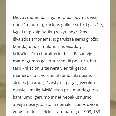
Dievo žmonių pareiga nėra parodymas visų
nuodėmiautojų, kuriuos galime sutikti gatvėje,
lygiai taip kaip netiktų sakyti negražios
išvaizdos žmonėms, jog trūksta jiems grožio.
Mandagumas, malonumas visada yra
krikščioniško charakterio dalis. Pasaulyje
mandagumas gali būti vien tik politūra, bet
tarp krikščionių tai nėra vien tik geros
manieros, bet veikiau atspindi tikruosius
širdies jausmus, išvystytus pagal gyvenimo
dvasią – meilę. Meilė veda prie mandagumo,
kantrumo, gerumo ir net nepaklusnumo
atveju nesiryžta ištarti nemalonaus žodžio ir
vengs to tiek, kiek leis tam pareiga – Z’03, 153