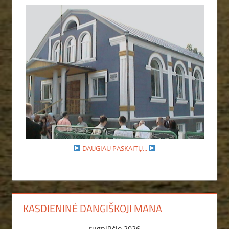
DAUGIAU PASKAITŲ...
KASDIENINĖ DANGIŠKOJI MANA
rugpjūčio 2026