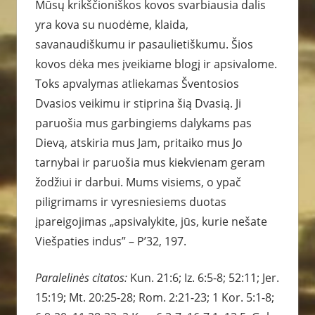
Mūsų krikščioniškos kovos svarbiausia dalis
yra kova su nuodėme, klaida,
savanaudiškumu ir pasaulietiškumu. Šios
kovos dėka mes įveikiame blogį ir apsivalome.
Toks apvalymas atliekamas Šventosios
Dvasios veikimu ir stiprina šią Dvasią. Ji
paruošia mus garbingiems dalykams pas
Dievą, atskiria mus Jam, pritaiko mus Jo
tarnybai ir paruošia mus kiekvienam geram
žodžiui ir darbui. Mums visiems, o ypač
piligrimams ir vyresniesiems duotas
įpareigojimas „apsivalykite, jūs, kurie nešate
Viešpaties indus” – P’32, 197.
Paralelinės citatos:
Kun. 21:6; Iz. 6:5-8; 52:11; Jer.
15:19; Mt. 20:25-28; Rom. 2:21-23; 1 Kor. 5:1-8;