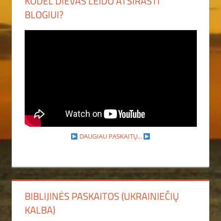
KODĖL DIEVAS LEIDO ATSIRASTI
BLOGIUI?
DAUGIAU PASKAITŲ...
BIBLIJINĖS PASKAITOS (UKRAINIEČIŲ
KALBA)