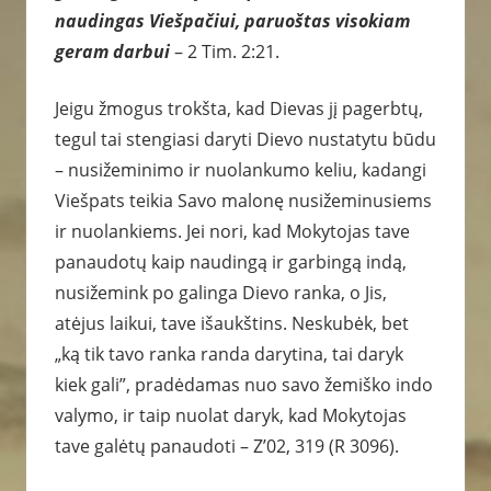
naudingas Viešpačiui, paruoštas visokiam
geram darbui
– 2 Tim. 2:21.
Jeigu žmogus trokšta, kad Dievas jį pagerbtų,
tegul tai stengiasi daryti Dievo nustatytu būdu
– nusižeminimo ir nuolankumo keliu, kadangi
Viešpats teikia Savo malonę nusižeminusiems
ir nuolankiems. Jei nori, kad Mokytojas tave
panaudotų kaip naudingą ir garbingą indą,
nusižemink po galinga Dievo ranka, o Jis,
atėjus laikui, tave išaukštins. Neskubėk, bet
„ką tik tavo ranka randa darytina, tai daryk
kiek gali”, pradėdamas nuo savo žemiško indo
valymo, ir taip nuolat daryk, kad Mokytojas
tave galėtų panaudoti – Z’02, 319 (R 3096).