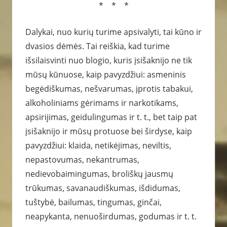
* * *
Dalykai, nuo kurių turime apsivalyti, tai kūno ir
dvasios dėmės. Tai reiškia, kad turime
išsilaisvinti nuo blogio, kuris įsišaknijo ne tik
mūsų kūnuose, kaip pavyzdžiui: asmeninis
begėdiškumas, nešvarumas, įprotis tabakui,
alkoholiniams gėrimams ir narkotikams,
apsirijimas, geidulingumas ir t. t., bet taip pat
įsišaknijo ir mūsų protuose bei širdyse, kaip
pavyzdžiui: klaida, netikėjimas, neviltis,
nepastovumas, nekantrumas,
nedievobaimingumas, broliškų jausmų
trūkumas, savanaudiškumas, išdidumas,
tuštybė, bailumas, tingumas, ginčai,
neapykanta, nenuoširdumas, godumas ir t. t.