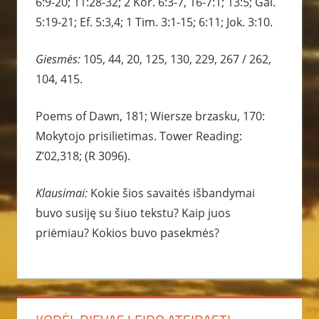
6:9-20; 11:28-32; 2 Kor. 6:3-7, 16-7:1; 13:5; Gal.
5:19-21; Ef. 5:3,4; 1 Tim. 3:1-15; 6:11; Jok. 3:10.
Giesmės:
105, 44, 20, 125, 130, 229, 267 / 262,
104, 415.
Poems of Dawn, 181; Wiersze brzasku, 170:
Mokytojo prisilietimas. Tower Reading:
Z’02,318; (R 3096).
Klausimai:
Kokie šios savaitės išbandymai
buvo susiję su šiuo tekstu? Kaip juos
priėmiau? Kokios buvo pasekmės?