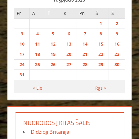
Pr
A
T
K
Pn
Š
S
1
2
3
4
5
6
7
8
9
10
11
12
13
14
15
16
17
18
19
20
21
22
23
24
25
26
27
28
29
30
31
« Lie
Rgs »
NUORODOS Į KITAS ŠALIS
Didžioji Britanija