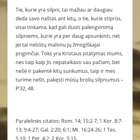
Tie, kurie yra silpni, tai mažiau ar daugiau
deda savo naštas ant kitų, o tie, kurie stiprūs,
visai tinkama, kad gali duoti palengvinimą
silpniems, kurie yra per daug apsunkinti, net
jei tai nebūtų malonu jų žmogiškajai
prigimčiai. Toks yra Kristaus įstatymas mums,
nes taip kaip Jis nepataikavo sau pačiam, bet
nešė ir pakentė kitų sunkumus, taip ir mes
turime nešti, pakęsti mūsų brolių silpnumus –
P’32, 48.
Paralelinės citatos: Rom. 14; 15:2-7; 1 Kor. 8:7-
13; 9:4-27; Gal. 2:20; 6:1; Mt. 16:24-26; 1 Tes.
5:10; 1 Pet. 4:2; 2 Kor. 5:15.