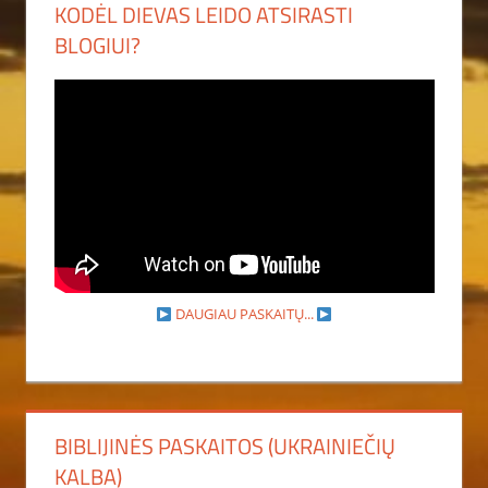
KODĖL DIEVAS LEIDO ATSIRASTI
BLOGIUI?
DAUGIAU PASKAITŲ...
BIBLIJINĖS PASKAITOS (UKRAINIEČIŲ
KALBA)