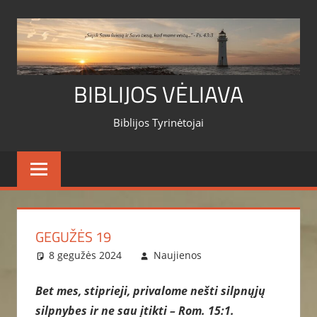
Skip
to
content
BIBLIJOS VĖLIAVA
Biblijos Tyrinėtojai
GEGUŽĖS 19
8 gegužės 2024
Naujienos
Bet mes, stiprieji, privalome nešti silpnųjų
silpnybes ir ne sau įtikti – Rom. 15:1.