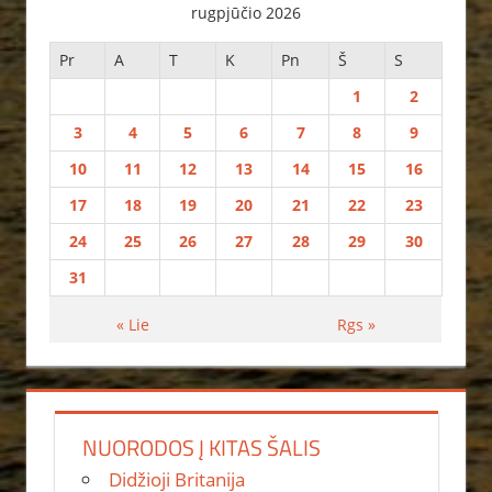
rugpjūčio 2026
Pr
A
T
K
Pn
Š
S
1
2
3
4
5
6
7
8
9
10
11
12
13
14
15
16
17
18
19
20
21
22
23
24
25
26
27
28
29
30
31
« Lie
Rgs »
NUORODOS Į KITAS ŠALIS
Didžioji Britanija