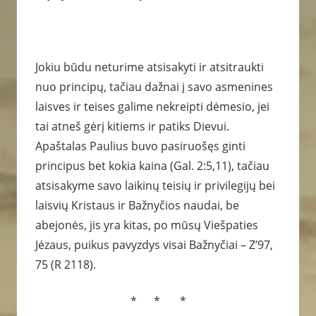
Jokiu būdu neturime atsisakyti ir atsitraukti
nuo principų, tačiau dažnai į savo asmenines
laisves ir teises galime nekreipti dėmesio, jei
tai atneš gėrį kitiems ir patiks Dievui.
Apaštalas Paulius buvo pasiruošęs ginti
principus bet kokia kaina (Gal. 2:5,11), tačiau
atsisakyme savo laikinų teisių ir privilegijų bei
laisvių Kristaus ir Bažnyčios naudai, be
abejonės, jis yra kitas, po mūsų Viešpaties
Jėzaus, puikus pavyzdys visai Bažnyčiai – Z’97,
75 (R 2118).
* * *