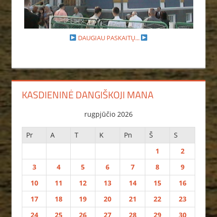
DAUGIAU PASKAITŲ...
KASDIENINĖ DANGIŠKOJI MANA
rugpjūčio 2026
Pr
A
T
K
Pn
Š
S
1
2
3
4
5
6
7
8
9
10
11
12
13
14
15
16
17
18
19
20
21
22
23
24
25
26
27
28
29
30