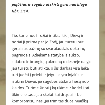
pojūčius ir sugeba atskirti gera nuo blogo –
Hbr. 5:14.
Tie, kurie nuoširdžiai ir tikrai tiki į Dievą ir
noriai Jį priima per Jo Žodį, jau turėtų būti
gerai susipažinę su svarbiausiais doktrinų
pagrindais. Atliekama statyba iš aukso,
sidabro ir brangiųjų akmenų didesnėje dalyje
jau turėtų būti atlikta, o šis darbas visą laiką
turi judėti į priekį. Ir jeigu jie yra lojalūs ir
ištikimi Dievui, jie sugebės atskirti Tiesą nuo
klaidos. Turime žinoti į ką tikime ir kodėl į tai
tikime, o tada jau skelbti tai drąsiai ir be
kompromisų; nes „jei trimitas duos neaiškų