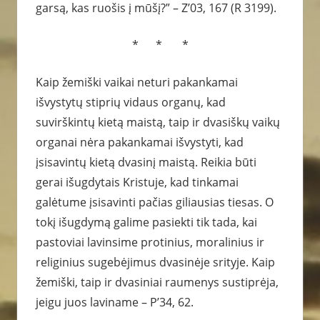
garsą, kas ruošis į mūšį?” – Z’03, 167 (R 3199).
* * *
Kaip žemiški vaikai neturi pakankamai
išvystytų stiprių vidaus organų, kad
suvirškintų kietą maistą, taip ir dvasiškų vaikų
organai nėra pakankamai išvystyti, kad
įsisavintų kietą dvasinį maistą. Reikia būti
gerai išugdytais Kristuje, kad tinkamai
galėtume įsisavinti pačias giliausias tiesas. O
tokį išugdymą galime pasiekti tik tada, kai
pastoviai lavinsime protinius, moralinius ir
religinius sugebėjimus dvasinėje srityje. Kaip
žemiški, taip ir dvasiniai raumenys sustiprėja,
jeigu juos laviname – P’34, 62.