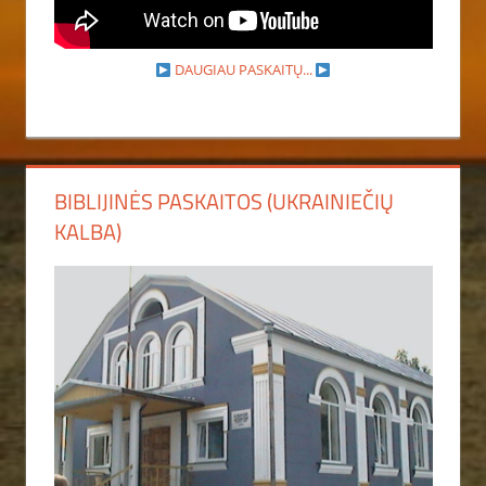
DAUGIAU PASKAITŲ...
BIBLIJINĖS PASKAITOS (UKRAINIEČIŲ
KALBA)