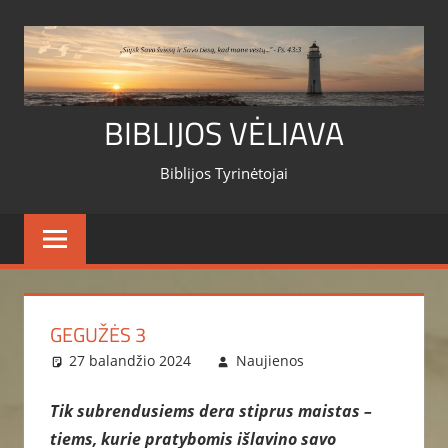
Skip
to
content
BIBLIJOS VĖLIAVA
Biblijos Tyrinėtojai
GEGUŽĖS 3
27 balandžio 2024
Naujienos
Tik subrendusiems dera stiprus maistas –
tiems, kurie pratybomis išlavino savo