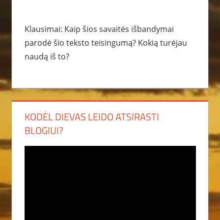
Klausimai: Kaip šios savaitės išbandymai
parodė šio teksto teisingumą? Kokią turėjau
naudą iš to?
KODĖL DIEVAS LEIDO ATSIRASTI
BLOGIUI?