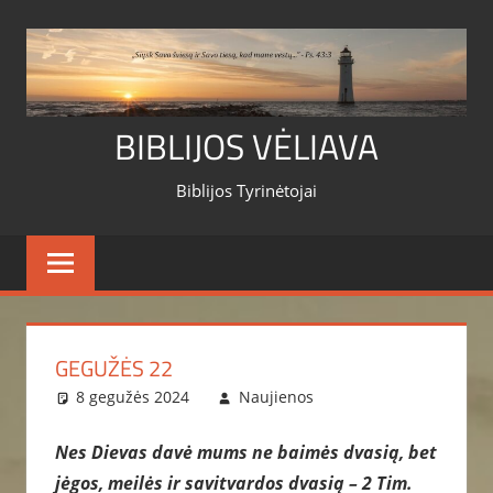
Skip
to
content
BIBLIJOS VĖLIAVA
Biblijos Tyrinėtojai
GEGUŽĖS 22
8 gegužės 2024
Naujienos
Nes Dievas davė mums ne baimės dvasią, bet
jėgos, meilės ir savitvardos dvasią – 2 Tim.