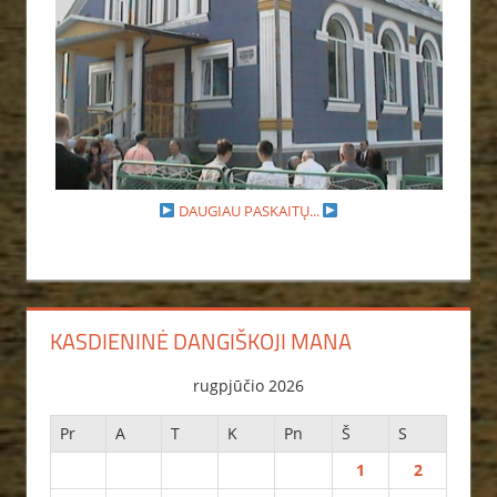
DAUGIAU PASKAITŲ...
KASDIENINĖ DANGIŠKOJI MANA
rugpjūčio 2026
Pr
A
T
K
Pn
Š
S
1
2