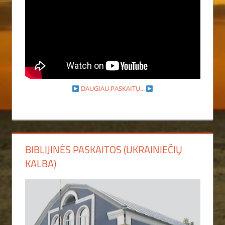
DAUGIAU PASKAITŲ...
BIBLIJINĖS PASKAITOS (UKRAINIEČIŲ
KALBA)