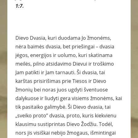
1:7.
Dievo Dvasia, kuri duodama Jo žmonėms,
nėra baimės dvasia, bet priešingai – dvasia
jėgos, energijos ir uolumo, kuri skatinama
meilės, pilno atsidavimo Dievui ir troškimo
Jam patikti ir Jam tarnauti. Ši dvasia, tai
karštas prisirišimas prie Tiesos ir Dievo
žmonių bei noras juos ugdyti šventuose
dalykuose ir liudyti gera visiems žmonėms, kai
tik pasitaiko galimybė. Ši Dievo dvasia, tai
„sveiko proto” dvasia, proto, kuris kiekvienu
klausimu sustiprintas Dievo Žodžiu. Todėl,
nors jis visiškai nebijo žmogaus, išmintingai