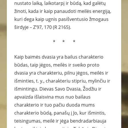
nustato laiką, laikotarpį ir būdą, kad galėtų
žinoti, kada ir kaip panaudoti meilės energiją,
kuri dega kaip ugnis pasišventusio žmogaus
širdyje – Z’97, 170 (R 2165).
* * *
Kaip baimės dvasia yra bailus charakterio
būdas, taip jėgos, meilės ir sveiko proto
dvasia yra charakteriu, pilnu jėgos, meilės ir
išminties, t. y., charakteriu stipriu, mylinčiu ir
išmintingu. Dievas Savo Dvasia, Žodžiu ir
apvaizda išlaisvina mus nuo bailaus
charakterio ir tuo pačiu duoda mums
charakterio būdą, panašų į Jo, kur išmintis,
teisingumas, meilė ir jėga bendradarbiauja