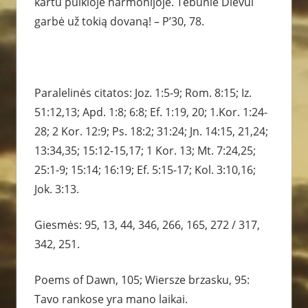
kartu puikioje harmonijoje. Tebūnie Dievui
garbė už tokią dovaną! – P’30, 78.
Paralelinės citatos: Joz. 1:5-9; Rom. 8:15; Iz.
51:12,13; Apd. 1:8; 6:8; Ef. 1:19, 20; 1.Kor. 1:24-
28; 2 Kor. 12:9; Ps. 18:2; 31:24; Jn. 14:15, 21,24;
13:34,35; 15:12-15,17; 1 Kor. 13; Mt. 7:24,25;
25:1-9; 15:14; 16:19; Ef. 5:15-17; Kol. 3:10,16;
Jok. 3:13.
Giesmės: 95, 13, 44, 346, 266, 165, 272 / 317,
342, 251.
Poems of Dawn, 105; Wiersze brzasku, 95:
Tavo rankose yra mano laikai.