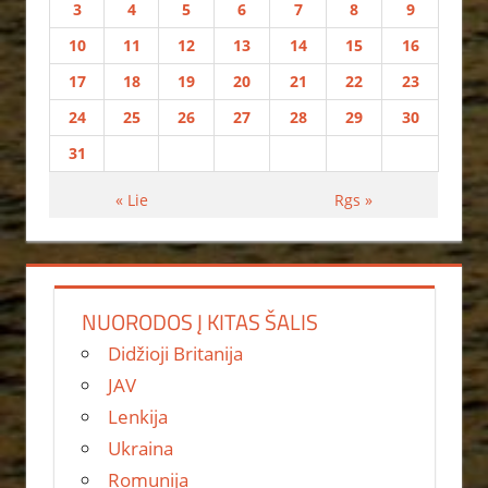
3
4
5
6
7
8
9
10
11
12
13
14
15
16
17
18
19
20
21
22
23
24
25
26
27
28
29
30
31
« Lie
Rgs »
NUORODOS Į KITAS ŠALIS
Didžioji Britanija
JAV
Lenkija
Ukraina
Romunija