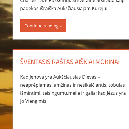
Charles Taze Russell’iui. Ši svetainė atsirado kaip
padėkos išraiška Aukščiausiajam Kūrėjui
Continue reading
ŠVENTASIS RAŠTAS AIŠKIAI MOKINA:
Kad Jehova yra Aukščiausias Dievas –
neaprėpiamas, amžinas ir nesikeičiantis, tobulas
išmintimi, teisingumu,meile ir galia; kad Jėzus yra
Jo Viengimis