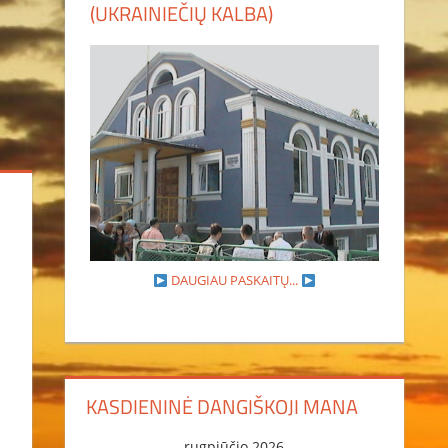
(UKRAINIEČIŲ KALBA)
DAUGIAU PASKAITŲ...
KASDIENINĖ DANGIŠKOJI MANA
rugpjūčio 2026