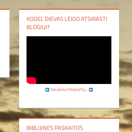
KODĖL DIEVAS LEIDO ATSIRASTI
BLOGIUI?
DAUGIAU PASKAITŲ...
BIBLIJINĖS PASKAITOS