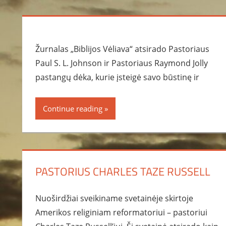
Žurnalas „Biblijos Vėliava“ atsirado Pastoriaus
Paul S. L. Johnson ir Pastoriaus Raymond Jolly
pastangų dėka, kurie įsteigė savo būstinę ir
Continue reading
PASTORIUS CHARLES TAZE RUSSELL
Nuoširdžiai sveikiname svetainėje skirtoje
Amerikos religiniam reformatoriui – pastoriui