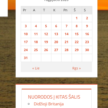
Pr
A
T
K
Pn
Š
S
1
2
3
4
5
6
7
8
9
10
11
12
13
14
15
16
17
18
19
20
21
22
23
24
25
26
27
28
29
30
31
« Lie
Rgs »
NUORODOS Į KITAS ŠALIS
Didžioji Britanija