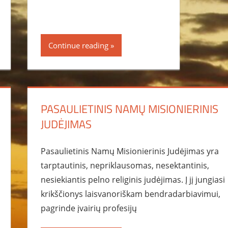
Continue reading
PASAULIETINIS NAMŲ MISIONIERINIS
JUDĖJIMAS
Pasaulietinis Namų Misionierinis Judėjimas yra
tarptautinis, nepriklausomas, nesektantinis,
nesiekiantis pelno religinis judėjimas. Į jį jungiasi
krikščionys laisvanoriškam bendradarbiavimui,
pagrinde įvairių profesijų