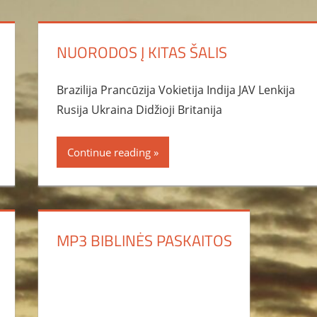
NUORODOS Į KITAS ŠALIS
Brazilija Prancūzija Vokietija Indija JAV Lenkija
Rusija Ukraina Didžioji Britanija
Continue reading
MP3 BIBLINĖS PASKAITOS