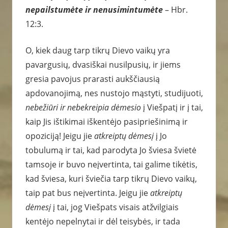
nepailstumėte ir nenusimintumėte
– Hbr.
12:3.
O, kiek daug tarp tikrų Dievo vaikų yra
pavargusių, dvasiškai nusilpusių, ir jiems
gresia pavojus prarasti aukščiausią
apdovanojimą, nes nustojo mąstyti, studijuoti,
nebežiūri ir nebekreipia dėmesio
į Viešpatį ir į tai,
kaip Jis ištikimai iškentėjo pasipriešinimą ir
opoziciją! Jeigu jie
atkreiptų dėmesį
į Jo
tobulumą ir tai, kad parodyta Jo šviesa švietė
tamsoje ir buvo neįvertinta, tai galime tikėtis,
kad šviesa, kuri šviečia tarp tikrų Dievo vaikų,
taip pat bus neįvertinta. Jeigu jie
atkreiptų
dėmesį
į tai, jog Viešpats visais atžvilgiais
kentėjo nepelnytai ir dėl teisybės, ir tada