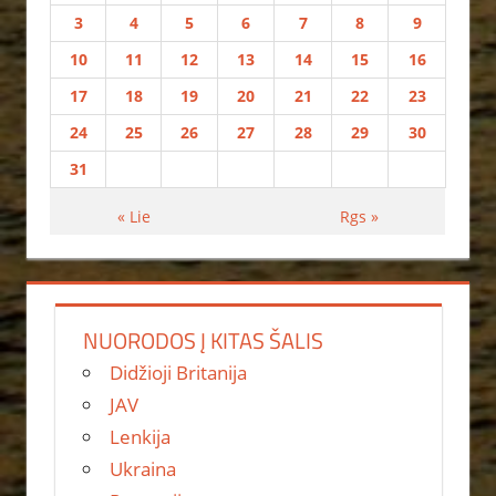
3
4
5
6
7
8
9
10
11
12
13
14
15
16
17
18
19
20
21
22
23
24
25
26
27
28
29
30
31
« Lie
Rgs »
NUORODOS Į KITAS ŠALIS
Didžioji Britanija
JAV
Lenkija
Ukraina