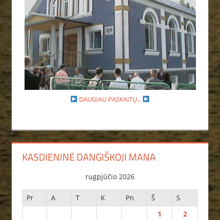
DAUGIAU PASKAITŲ...
KASDIENINĖ DANGIŠKOJI MANA
rugpjūčio 2026
Pr
A
T
K
Pn
Š
S
1
2