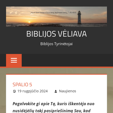
Skip
to
content
BIBLIJOS VĖLIAVA
Biblijos Tyrinėtojai
SPALIO 5
19 rugpjūčio 2024
Naujienos
Pagalvokite gi apie Tą, kuris iškentėjo nuo
nusidėjėlių tokį pasipriešinimą Sau, kad