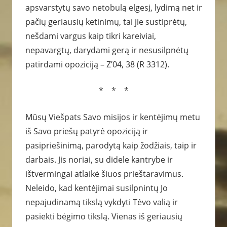
apsvarstytų savo netobulą elgesį, lydimą net ir
pačių geriausių ketinimų, tai jie sustiprėtų,
nešdami vargus kaip tikri kareiviai,
nepavargtų, darydami gerą ir nesusilpnėtų
patirdami opoziciją – Z’04, 38 (R 3312).
* * *
Mūsų Viešpats Savo misijos ir kentėjimų metu
iš Savo priešų patyrė opoziciją ir
pasipriešinimą, parodytą kaip žodžiais, taip ir
darbais. Jis noriai, su didele kantrybe ir
ištvermingai atlaikė šiuos prieštaravimus.
Neleido, kad kentėjimai susilpnintų Jo
nepajudinamą tikslą vykdyti Tėvo valią ir
pasiekti bėgimo tikslą. Vienas iš geriausių