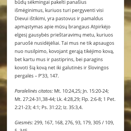
būdų sėkmingai pakelti panašius
išmėginimus, kuriuos turi pergyventi visi
Dievui ištikimi, yra pastovus ir pamaldus
apmąstymas apie mūsų brangaus Atpirkėjo
elgesį gausybės prieštaravimų metu, kuriuos
paruošė nusidėjėliai. Tai mus ne tik apsaugos
nuo nusilpimo, kovojant gerąją tikėjimo kovą,
bet kartu mus ir pastiprins, bei paragins
kovoti šią kovą net iki galutinės ir šlovingos
pergalės – P’33, 147.
Paralelinės citatos:
Mt. 10:24,25; Jn. 15:20-24;
Mt. 27:24-31,38-44; Lk. 4:28,29; Flp. 2:6-8; 1 Pet.
2:21-23; 4:1; Ps. 31:22; Iz. 35:3,4.
Giesmės:
299, 167, 168, 276, 93, 179, 305 / 109,
5, 345.