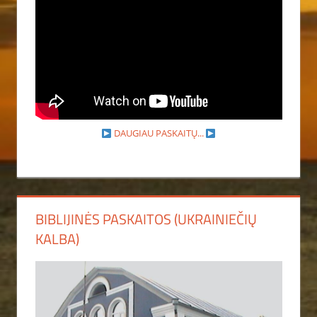
DAUGIAU PASKAITŲ...
BIBLIJINĖS PASKAITOS (UKRAINIEČIŲ
KALBA)