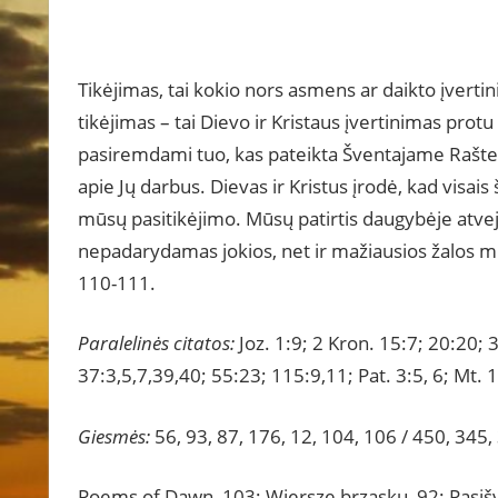
Tikėjimas, tai kokio nors asmens ar daikto įvertini
tikėjimas – tai Dievo ir Kristaus įvertinimas protu ir
pasiremdami tuo, kas pateikta Šventajame Rašte: a
apie Jų darbus. Dievas ir Kristus įrodė, kad visais ši
mūsų pasitikėjimo. Mūsų patirtis daugybėje atvejų 
nepadarydamas jokios, net ir mažiausios žalos mums
110-111.
Paralelinės citatos:
Joz. 1:9; 2 Kron. 15:7; 20:20; 
37:3,5,7,39,40; 55:23; 115:9,11; Pat. 3:5, 6; Mt. 
Giesmės:
56, 93, 87, 176, 12, 104, 106 / 450, 345,
Poems of Dawn, 103; Wiersze brzasku, 92: Pasišv