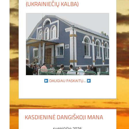
(UKRAINIEČIŲ KALBA)
DAUGIAU PASKAITŲ...
KASDIENINĖ DANGIŠKOJI MANA
rugpjūčio 2026