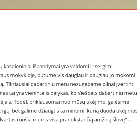
 kasdieniniai išbandymai yra valdomi ir sergimi
taus mokykloje, būtume vis daugiau ir daugiau Jo mokomi
. Tikriausiai dabartiniu metu nesugebame pilnai įvertinti
imas tai yra vienintelis dalykas, ko Viešpats dabartiniu metu
ekėjais. Todėl, priklausomai nuo mūsų tikėjimo, galėsime
argų, bet galime džiaugtis ta mintimi, kurią duoda tikėjimas
elvartas ruošia mums visa pranokstančią amžiną šlovę” –