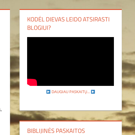
KODĖL DIEVAS LEIDO ATSIRASTI
BLOGIUI?
DAUGIAU PASKAITŲ...
,
BIBLIJINĖS PASKAITOS