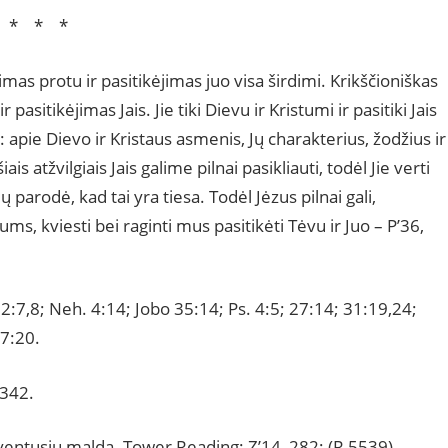
* * *
mas protu ir pasitikėjimas juo visa širdimi. Krikščioniškas
 pasitikėjimas Jais. Jie tiki Dievu ir Kristumi ir pasitiki Jais
pie Dievo ir Kristaus asmenis, Jų charakterius, žodžius ir
ais atžvilgiais Jais galime pilnai pasikliauti, todėl Jie verti
parodė, kad tai yra tiesa. Todėl Jėzus pilnai gali,
, kviesti bei raginti mus pasitikėti Tėvu ir Juo – P’36,
32:7,8; Neh. 4:14; Jobo 35:14; Ps. 4:5; 27:14; 31:19,24;
17:20.
 342.
entusių malda. Tower Reading: Z’14, 282; (R 5539).