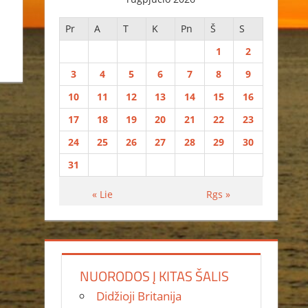
Pr
A
T
K
Pn
Š
S
1
2
3
4
5
6
7
8
9
10
11
12
13
14
15
16
17
18
19
20
21
22
23
24
25
26
27
28
29
30
31
« Lie
Rgs »
NUORODOS Į KITAS ŠALIS
Didžioji Britanija