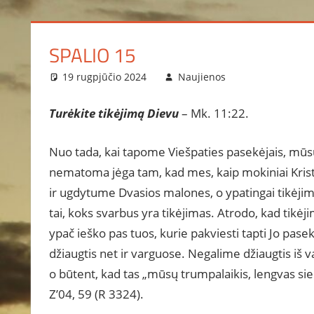
SPALIO 15
19 rugpjūčio 2024
Naujienos
Turėkite tikėjimą Dievu
– Mk. 11:22.
Nuo tada, kai tapome Viešpaties pasekėjais, mūsų
nematoma jėga tam, kad mes, kaip mokiniai Kris
ir ugdytume Dvasios malones, o ypatingai tikėjimą
tai, koks svarbus yra tikėjimas. Atrodo, kad tikėj
ypač ieško pas tuos, kurie pakviesti tapti Jo pas
džiaugtis net ir varguose. Negalime džiaugtis iš v
o būtent, kad tas „mūsų trumpalaikis, lengvas si
Z’04, 59 (R 3324).