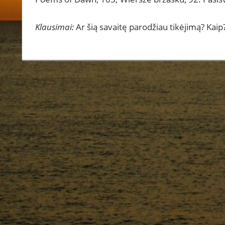
Klausimai:
Ar šią savaitę parodžiau tikėjimą? Kaip