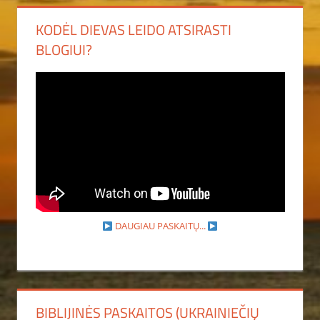
KODĖL DIEVAS LEIDO ATSIRASTI
BLOGIUI?
DAUGIAU PASKAITŲ...
BIBLIJINĖS PASKAITOS (UKRAINIEČIŲ