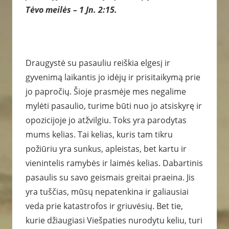
Tėvo meilės – 1 Jn. 2:15.
Draugystė su pasauliu reiškia elgesį ir
gyvenimą laikantis jo idėjų ir prisitaikymą prie
jo papročių. Šioje prasmėje mes negalime
mylėti pasaulio, turime būti nuo jo atsiskyrę ir
opozicijoje jo atžvilgiu. Toks yra parodytas
mums kelias. Tai kelias, kuris tam tikru
požiūriu yra sunkus, apleistas, bet kartu ir
vienintelis ramybės ir laimės kelias. Dabartinis
pasaulis su savo geismais greitai praeina. Jis
yra tuščias, mūsų nepatenkina ir galiausiai
veda prie katastrofos ir griuvėsių. Bet tie,
kurie džiaugiasi Viešpaties nurodytu keliu, turi