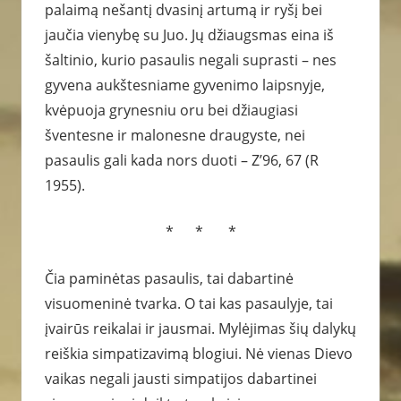
palaimą nešantį dvasinį artumą ir ryšį bei
jaučia vienybę su Juo. Jų džiaugsmas eina iš
šaltinio, kurio pasaulis negali suprasti – nes
gyvena aukštesniame gyvenimo laipsnyje,
kvėpuoja grynesniu oru bei džiaugiasi
šventesne ir malonesne draugyste, nei
pasaulis gali kada nors duoti – Z’96, 67 (R
1955).
* * *
Čia paminėtas pasaulis, tai dabartinė
visuomeninė tvarka. O tai kas pasaulyje, tai
įvairūs reikalai ir jausmai. Mylėjimas šių dalykų
reiškia simpatizavimą blogiui. Nė vienas Dievo
vaikas negali jausti simpatijos dabartinei