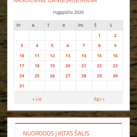
rugpjūčio 2026
Pr
A
T
K
Pn
Š
S
1
2
3
4
5
6
7
8
9
10
11
12
13
14
15
16
17
18
19
20
21
22
23
24
25
26
27
28
29
30
31
« Lie
Rgs »
NUORODOS Į KITAS ŠALIS