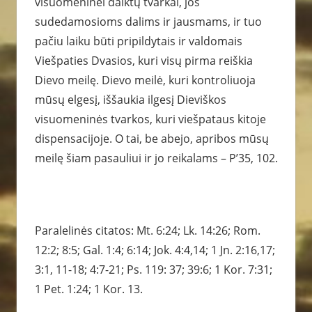
visuomeninei daiktų tvarkai, jos
sudedamosioms dalims ir jausmams, ir tuo
pačiu laiku būti pripildytais ir valdomais
Viešpaties Dvasios, kuri visų pirma reiškia
Dievo meilę. Dievo meilė, kuri kontroliuoja
mūsų elgesį, iššaukia ilgesį Dieviškos
visuomeninės tvarkos, kuri viešpataus kitoje
dispensacijoje. O tai, be abejo, apribos mūsų
meilę šiam pasauliui ir jo reikalams – P’35, 102.
Paralelinės citatos: Mt. 6:24; Lk. 14:26; Rom.
12:2; 8:5; Gal. 1:4; 6:14; Jok. 4:4,14; 1 Jn. 2:16,17;
3:1, 11-18; 4:7-21; Ps. 119: 37; 39:6; 1 Kor. 7:31;
1 Pet. 1:24; 1 Kor. 13.