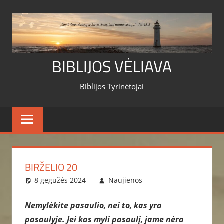
Skip
to
content
BIBLIJOS VĖLIAVA
Biblijos Tyrinėtojai
BIRŽELIO 20
8 gegužės 2024
Naujienos
Nemylėkite pasaulio, nei to, kas yra
pasaulyje. Jei kas myli pasaulį, jame nėra