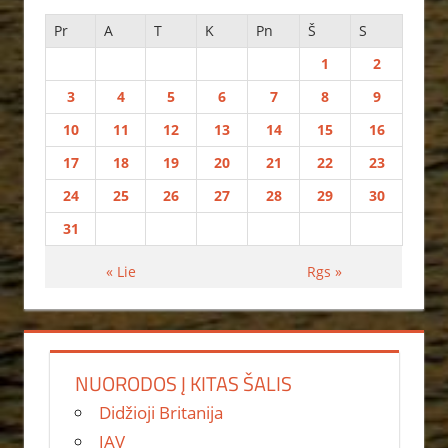
Pr
A
T
K
Pn
Š
S
1
2
3
4
5
6
7
8
9
10
11
12
13
14
15
16
17
18
19
20
21
22
23
24
25
26
27
28
29
30
31
« Lie
Rgs »
NUORODOS Į KITAS ŠALIS
Didžioji Britanija
JAV