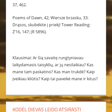
37, 462.
Poems of Dawn, 42; Wiersze brzasku, 33:
Drąsos, skubėkite į priekį! Tower Reading:
Z’16, 147; (R 5896).
Klausimai: Ar šią savaitę rungtyniavau
laikydamasis taisyklių, ar jų nesilaikiau? Kas
mane tam paskatino? Kas man trukdė? Kaip
įveikiau kliūtis? Kaip tai paveikė mane ir kitus?
KODĖL DIEVAS LEIDO ATSIRASTI