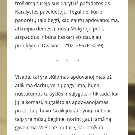
troškimą turėjo susidaryti iš pažadėtosios
Karalystės paveldėtojų. Tegul tie, kurie
panorėtų taip bėgti, kad gautų apdovanojimą,
atkreipia dėmesį į mūsų Mokytojo pėdų
atspaudus ir būna kaskart vis daugiau
pripildyti Jo Dvasios – Z’02, 265 (R 3069).
* * *
Visada, kai yra siūlomas apdovanojimas už
atlikimą darbų, vertų pagyrimo, būna
nustatomos taisyklės ir sąlygos; ir tik tada, kai
jų laikomasi, nugalėtojas apdovanojamas
prizu. Taip buvo Graikijos žaidynių metu, ir
taip yra mūsų bėgime, norint gauti amžiną
gyvenimą. Viešpats nutarė, kad amžino