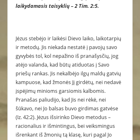
laikydamasis taisyklių – 2 Tim. 2:5.
Jėzus stebėjo ir laikėsi Dievo laiko, laikotarpių
ir metodų. Jis niekada nestatė į pavojų savo
gyvybės tol, kol nepažino iš pranašysčių, jog
atėjo valanda, kad būtų atiduotas į Savo
priešų rankas. Jis nekalbėjo ilgų maldų gatvių
kampuose, kad žmonės Jį girdėtų, nei nedavė
įspėjimų minioms garsiomis kalbomis.
Pranašas paliudijo, kad Jis nei rėkė, nei
šūkavo, nei Jo balsas buvo girdimas gatvėse
(Iz. 42:2). Jėzus išsirinko Dievo metodus –
racionalius ir išmintingus, bei veiksmingus
išrenkant iš žmonių tą klasę, kuri pagal Jo