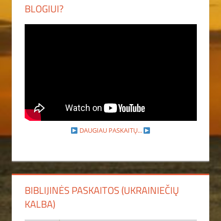
BLOGIUI?
DAUGIAU PASKAITŲ...
BIBLIJINĖS PASKAITOS (UKRAINIEČIŲ
KALBA)