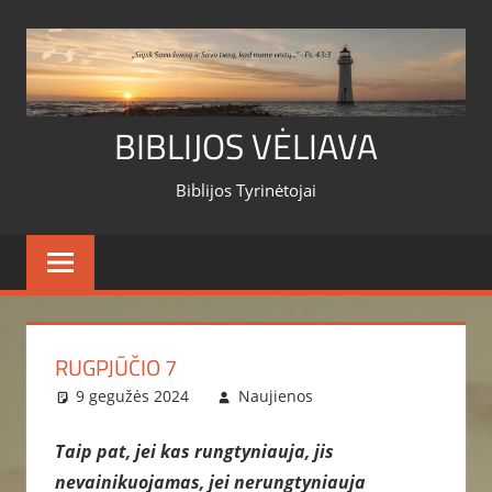
Skip
to
content
BIBLIJOS VĖLIAVA
Biblijos Tyrinėtojai
RUGPJŪČIO 7
9 gegužės 2024
Naujienos
Taip pat, jei kas rungtyniauja, jis
nevainikuojamas, jei nerungtyniauja