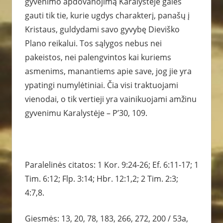
gyvenimo apdovanojimą Karalystėje galės
gauti tik tie, kurie ugdys charakterį, panašų į
Kristaus, guldydami savo gyvybę Dieviško
Plano reikalui. Tos sąlygos nebus nei
pakeistos, nei palengvintos kai kuriems
asmenims, manantiems apie save, jog jie yra
ypatingi numylėtiniai. Čia visi traktuojami
vienodai, o tik vertieji yra vainikuojami amžinu
gyvenimu Karalystėje – P’30, 109.
Paralelinės citatos: 1 Kor. 9:24-26; Ef. 6:11-17; 1
Tim. 6:12; Flp. 3:14; Hbr. 12:1,2; 2 Tim. 2:3;
4:7,8.
Giesmės: 13, 20, 78, 183, 266, 272, 200 / 53a,