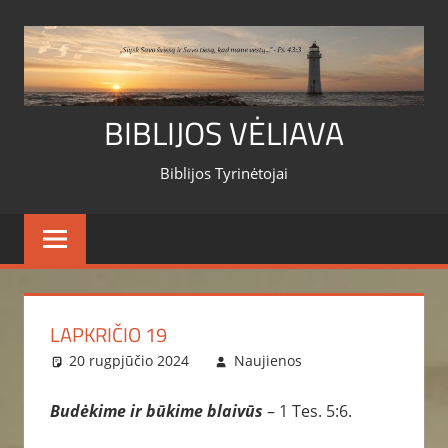
Skip
to
content
BIBLIJOS VĖLIAVA
Biblijos Tyrinėtojai
LAPKRIČIO 19
20 rugpjūčio 2024
Naujienos
Budėkime ir būkime blaivūs
– 1 Tes. 5:6.