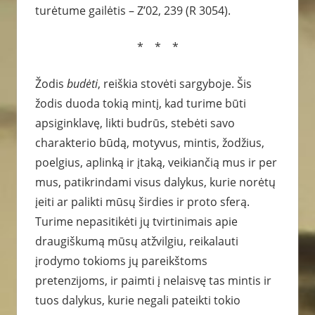
turėtume gailėtis – Z’02, 239 (R 3054).
* * *
Žodis
budėti
, reiškia stovėti sargyboje. Šis
žodis duoda tokią mintį, kad turime būti
apsiginklavę, likti budrūs, stebėti savo
charakterio būdą, motyvus, mintis, žodžius,
poelgius, aplinką ir įtaką, veikiančią mus ir per
mus, patikrindami visus dalykus, kurie norėtų
įeiti ar palikti mūsų širdies ir proto sferą.
Turime nepasitikėti jų tvirtinimais apie
draugiškumą mūsų atžvilgiu, reikalauti
įrodymo tokioms jų pareikštoms
pretenzijoms, ir paimti į nelaisvę tas mintis ir
tuos dalykus, kurie negali pateikti tokio