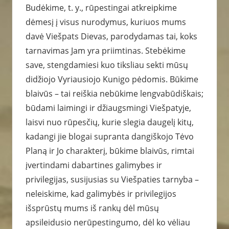
Budėkime, t. y., rūpestingai atkreipkime
dėmesį į visus nurodymus, kuriuos mums
davė Viešpats Dievas, parodydamas tai, koks
tarnavimas Jam yra priimtinas. Stebėkime
save, stengdamiesi kuo tiksliau sekti mūsų
didžiojo Vyriausiojo Kunigo pėdomis. Būkime
blaivūs – tai reiškia nebūkime lengvabūdiškais;
būdami laimingi ir džiaugsmingi Viešpatyje,
laisvi nuo rūpesčių, kurie slegia daugelį kitų,
kadangi jie blogai supranta dangiškojo Tėvo
Planą ir Jo charakterį, būkime blaivūs, rimtai
įvertindami dabartines galimybes ir
privilegijas, susijusias su Viešpaties tarnyba –
neleiskime, kad galimybės ir privilegijos
išsprūstų mums iš rankų dėl mūsų
apsileidusio nerūpestingumo, dėl ko vėliau