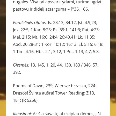
nugalės. Visa tai apsvarstydami, turime ugdyti
pastovų ir didelį atsargumą – P’36, 166.
Paralelinės citatos:
Iš. 23:13; 34:12; Įst. 4:9,23;
Joz. 22:5; 1 Kar. 8:25; Ps. 39:1; 141:3; Pat. 4:23;
Mal. 2:15; Mt. 16:6; 24:4; 26:40,41; Lk. 11:35;
Apd. 20:28-31; 1 Kor. 10:12; 16:13; Ef. 5:15; 6:18;
1 Tim. 4:16; Hbr. 2:1; 3:12; 1 Pet. 1:13; 4:7; 5:8.
Giesmės:
13, 145, 1, 20, 44, 130, 183 / 346, 57,
392.
Poems of Dawn, 239; Wiersze brzasku, 224:
Drąsos! Švinta aušra! Tower Reading: Z’13,
181; (R 5256).
Klausimai:
Ar šią savaitę atkreipiau dėmesį į šį