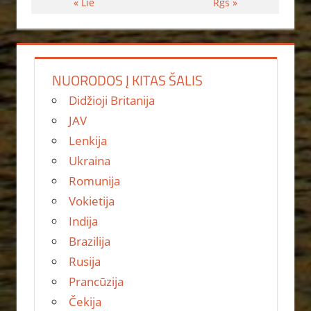
« Lie
Rgs »
NUORODOS Į KITAS ŠALIS
Didžioji Britanija
JAV
Lenkija
Ukraina
Romunija
Vokietija
Indija
Brazilija
Rusija
Prancūzija
Čekija