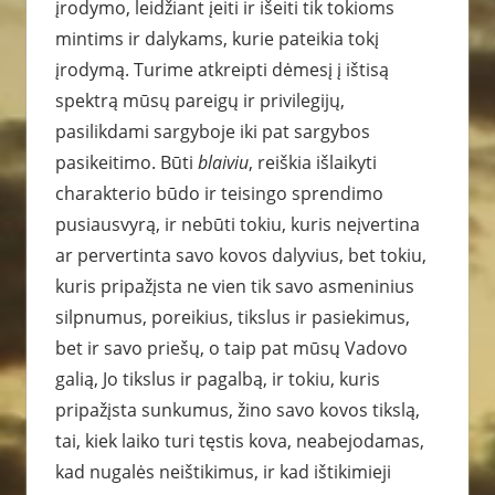
įrodymo, leidžiant įeiti ir išeiti tik tokioms
mintims ir dalykams, kurie pateikia tokį
įrodymą. Turime atkreipti dėmesį į ištisą
spektrą mūsų pareigų ir privilegijų,
pasilikdami sargyboje iki pat sargybos
pasikeitimo. Būti
blaiviu
, reiškia išlaikyti
charakterio būdo ir teisingo sprendimo
pusiausvyrą, ir nebūti tokiu, kuris neįvertina
ar pervertinta savo kovos dalyvius, bet tokiu,
kuris pripažįsta ne vien tik savo asmeninius
silpnumus, poreikius, tikslus ir pasiekimus,
bet ir savo priešų, o taip pat mūsų Vadovo
galią, Jo tikslus ir pagalbą, ir tokiu, kuris
pripažįsta sunkumus, žino savo kovos tikslą,
tai, kiek laiko turi tęstis kova, neabejodamas,
kad nugalės neištikimus, ir kad ištikimieji