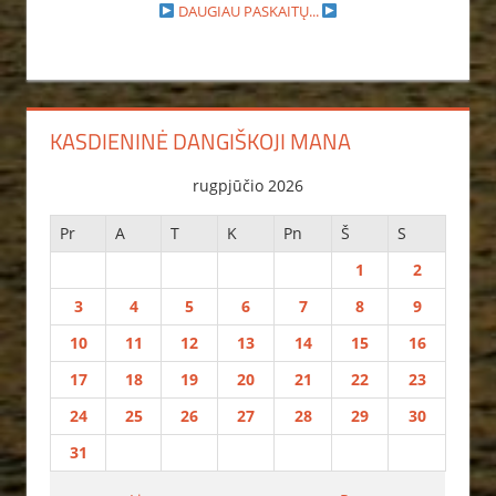
DAUGIAU PASKAITŲ...
KASDIENINĖ DANGIŠKOJI MANA
rugpjūčio 2026
Pr
A
T
K
Pn
Š
S
1
2
3
4
5
6
7
8
9
10
11
12
13
14
15
16
17
18
19
20
21
22
23
24
25
26
27
28
29
30
31