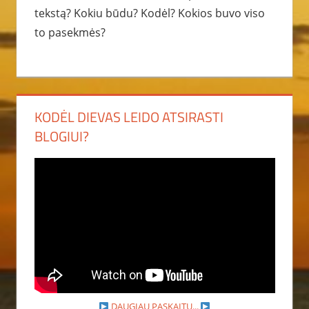
tekstą? Kokiu būdu? Kodėl? Kokios buvo viso
to pasekmės?
KODĖL DIEVAS LEIDO ATSIRASTI
BLOGIUI?
DAUGIAU PASKAITŲ...