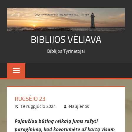
Skip
to
content
BIBLIJOS VĖLIAVA
Biblijos Tyrinėtojai
RUGSĖJO 23
19 rugpjūčio 2024
Naujienos
Pajaučiau būtiną reikalą jums rašyti
paraginimą, kad kovotumėte už kartą visam