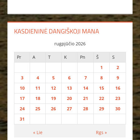
KASDIENINĖ DANGIŠKOJI MANA
rugpjūčio 2026
Pr
A
T
K
Pn
Š
S
1
2
3
4
5
6
7
8
9
10
11
12
13
14
15
16
17
18
19
20
21
22
23
24
25
26
27
28
29
30
31
« Lie
Rgs »