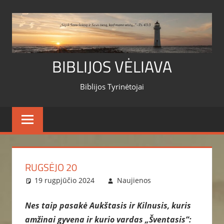
Skip
to
content
BIBLIJOS VĖLIAVA
Biblijos Tyrinėtojai
RUGSĖJO 20
19 rugpjūčio 2024
Naujienos
Nes taip pasakė Aukštasis ir Kilnusis, kuris
amžinai gyvena ir kurio vardas „Šventasis”: