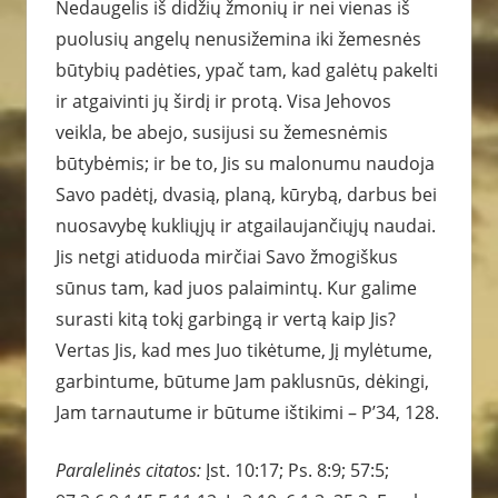
Nedaugelis iš didžių žmonių ir nei vienas iš
puolusių angelų nenusižemina iki žemesnės
būtybių padėties, ypač tam, kad galėtų pakelti
ir atgaivinti jų širdį ir protą. Visa Jehovos
veikla, be abejo, susijusi su žemesnėmis
būtybėmis; ir be to, Jis su malonumu naudoja
Savo padėtį, dvasią, planą, kūrybą, darbus bei
nuosavybę kukliųjų ir atgailaujančiųjų naudai.
Jis netgi atiduoda mirčiai Savo žmogiškus
sūnus tam, kad juos palaimintų. Kur galime
surasti kitą tokį garbingą ir vertą kaip Jis?
Vertas Jis, kad mes Juo tikėtume, Jį mylėtume,
garbintume, būtume Jam paklusnūs, dėkingi,
Jam tarnautume ir būtume ištikimi – P’34, 128.
Paralelinės citatos:
Įst. 10:17; Ps. 8:9; 57:5;