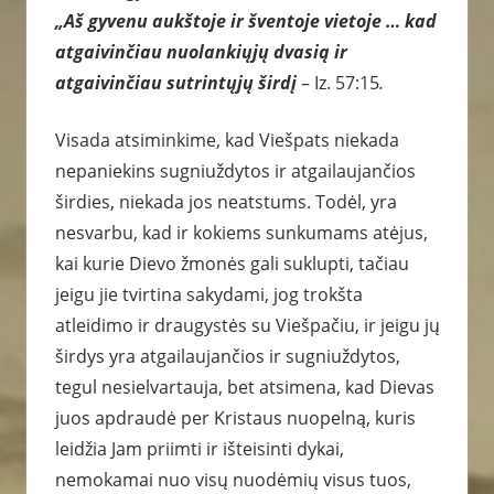
„Aš gyvenu aukštoje ir šventoje vietoje … kad
atgaivinčiau nuolankiųjų dvasią ir
atgaivinčiau sutrintųjų širdį
– Iz. 57:15
.
Visada atsiminkime, kad Viešpats niekada
nepaniekins sugniuždytos ir atgailaujančios
širdies, niekada jos neatstums. Todėl, yra
nesvarbu, kad ir kokiems sunkumams atėjus,
kai kurie Dievo žmonės gali suklupti, tačiau
jeigu jie tvirtina sakydami, jog trokšta
atleidimo ir draugystės su Viešpačiu, ir jeigu jų
širdys yra atgailaujančios ir sugniuždytos,
tegul nesielvartauja, bet atsimena, kad Dievas
juos apdraudė per Kristaus nuopelną, kuris
leidžia Jam priimti ir išteisinti dykai,
nemokamai nuo visų nuodėmių visus tuos,