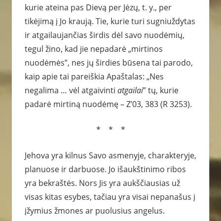
kurie ateina pas Dievą per Jėzų, t. y., per
tikėjimą į Jo kraują. Tie, kurie turi sugniuždytas
ir atgailaujančias širdis dėl savo nuodėmių,
tegul žino, kad jie nepadarė „mirtinos
nuodėmės”, nes jų širdies būsena tai parodo,
kaip apie tai pareiškia Apaštalas: „Nes
negalima … vėl atgaivinti
atgailai
” tų, kurie
padarė mirtiną nuodėmę – Z’03, 383 (R 3253).
* * *
Jehova yra kilnus Savo asmenyje, charakteryje,
planuose ir darbuose. Jo išaukštinimo ribos
yra bekraštės. Nors Jis yra aukščiausias už
visas kitas esybes, tačiau yra visai nepanašus į
įžymius žmones ar puolusius angelus.