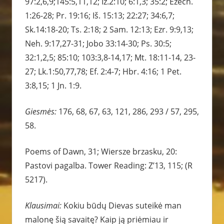
97:2,6,9;145:5,11,12; Iz.2:10; 6:1,3; 35:2; Ezech.
1:26-28; Pr. 19:16; Iš. 15:13; 22:27; 34:6,7;
Sk.14:18-20; Ts. 2:18; 2 Sam. 12:13; Ezr. 9:9,13;
Neh. 9:17,27-31; Jobo 33:14-30; Ps. 30:5;
32:1,2,5; 85:10; 103:3,8-14,17; Mt. 18:11-14, 23-
27; Lk.1:50,77,78; Ef. 2:4-7; Hbr. 4:16; 1 Pet.
3:8,15; 1 Jn. 1:9.
Giesmės:
176, 68, 67, 63, 121, 286, 293 / 57, 295,
58.
Poems of Dawn, 31; Wiersze brzasku, 20:
Pastovi pagalba. Tower Reading: Z’13, 115; (R
5217).
Klausimai:
Kokiu būdų Dievas suteikė man
malonę šią savaitę? Kaip ją priėmiau ir