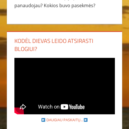
panaudojau? Kokios buvo pasekmės?
KODĖL DIEVAS LEIDO ATSIRASTI
BLOGIUI?
DAUGIAU PASKAITŲ...