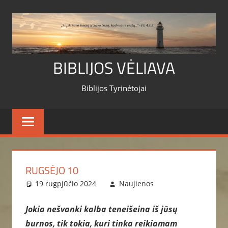
Skip
to
content
BIBLIJOS VĖLIAVA
Biblijos Tyrinėtojai
RUGSĖJO 10
19 rugpjūčio 2024
Naujienos
Jokia nešvanki kalba teneišeina iš jūsų
burnos, tik tokia, kuri tinka reikiamam