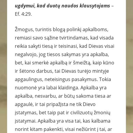
ugdymui, kad duotų naudos klausytojams
–
Ef. 4:29.
Žmogus, turintis blogą polinkį apkalboms,
remiasi savo sąžine tvirtindamas, kad visada
reikia sakyti tiesą ir teisinasi, kad Dievas visai
negalvojo, jog tiesos sakymas yra apkalba,
bet, kai smerkė apkalbą ir šmeižtą, kaip kūno
ir šėtono darbus, tai Dievas turėjo mintyje
apgaulingus, neteisingus pasakymus. Tokia
nuomonė yra labai klaidinga. Apkalba yra
apkalba, nesvarbu, ar būtų sakoma tiesa ar
apgaulė, ir tai pripažįsta ne tik Dievo
įstatymas, bet taip pat ir civilizuotų žmonių
įstatymai. Apkalba yra visa tai, kas kalbama
norint kitam pakenkti, visai nežiūrint į tai, ar