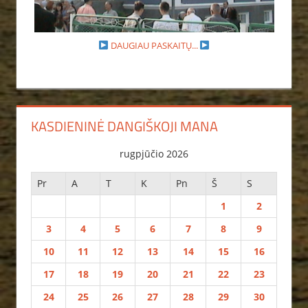
DAUGIAU PASKAITŲ...
KASDIENINĖ DANGIŠKOJI MANA
rugpjūčio 2026
Pr
A
T
K
Pn
Š
S
1
2
3
4
5
6
7
8
9
10
11
12
13
14
15
16
17
18
19
20
21
22
23
24
25
26
27
28
29
30