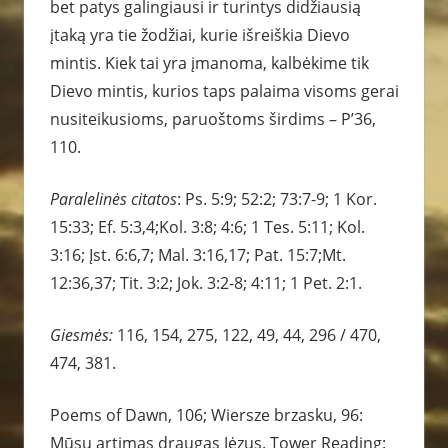
bet patys galingiausi ir turintys didžiausią
įtaką yra tie žodžiai, kurie išreiškia Dievo
mintis. Kiek tai yra įmanoma, kalbėkime tik
Dievo mintis, kurios taps palaima visoms gerai
nusiteikusioms, paruoštoms širdims – P’36,
110.
Paralelinės citatos
: Ps. 5:9; 52:2; 73:7-9; 1 Kor.
15:33; Ef. 5:3,4;Kol. 3:8; 4:6; 1 Tes. 5:11; Kol.
3:16; Įst. 6:6,7; Mal. 3:16,17; Pat. 15:7;Mt.
12:36,37; Tit. 3:2; Jok. 3:2-8; 4:11; 1 Pet. 2:1.
Giesmės:
116, 154, 275, 122, 49, 44, 296 / 470,
474, 381.
Poems of Dawn, 106; Wiersze brzasku, 96:
Mūsų artimas draugas Jėzus. Tower Reading: