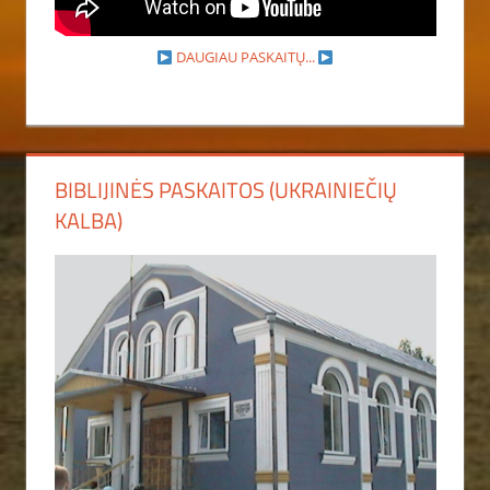
DAUGIAU PASKAITŲ...
BIBLIJINĖS PASKAITOS (UKRAINIEČIŲ
KALBA)