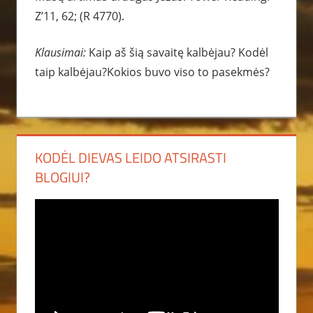
Z’11, 62; (R 4770).
Klausimai:
Kaip aš šią savaitę kalbėjau? Kodėl
taip kalbėjau?Kokios buvo viso to pasekmės?
KODĖL DIEVAS LEIDO ATSIRASTI
BLOGIUI?