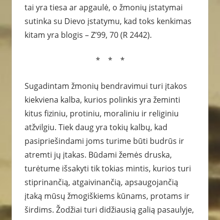
tai yra tiesa ar apgaulė, o žmonių įstatymai
sutinka su Dievo įstatymu, kad toks kenkimas
kitam yra blogis – Z’99, 70 (R 2442).
* * *
Sugadintam žmonių bendravimui turi įtakos
kiekviena kalba, kurios polinkis yra žeminti
kitus fiziniu, protiniu, moraliniu ir religiniu
atžvilgiu. Tiek daug yra tokių kalbų, kad
pasipriešindami joms turime būti budrūs ir
atremti jų įtakas. Būdami žemės druska,
turėtume išsakyti tik tokias mintis, kurios turi
stiprinančią, atgaivinančią, apsaugojančią
įtaką mūsų žmogiškiems kūnams, protams ir
širdims. Žodžiai turi didžiausią galią pasaulyje,